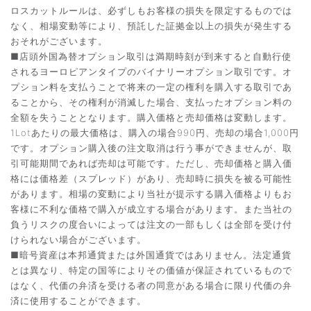
ロスカットルールは、必ずしもお客様の損失を限定するものでは
なく、相場変動等により、預託した証拠金以上の損失が発生する
おそれがございます。
■店頭外国為替オプション取引は満期時刻が到来すると自動行使
されるヨーロピアンタイプのバイナリーオプション取引です。オ
プション料を支払うことで将来の一定の権利を購入する取引であ
ることから、その権利が消滅した場合、支払ったオプション料の
全額を失うこととなります。購入価格と売却価格は変動します。
1Lotあたりの最大価格は、購入の場合990円、売却の場合1,000円
です。オプション購入後の注文取消は行う事ができませんが、取
引可能期間であれば売却は可能です。ただし、売却価格と購入価
格には価格差（スプレッド）があり、売却時に損失を被る可能性
があります。相場の変動により当社が提示する購入価格よりもお
客様に不利な価格で購入が成立する場合があります。また当社の
負うリスクの度合いによっては注文の一部もしくは全部を受け付
けられない場合がございます。
■暗号資産は本邦通貨または外国通貨ではありません。法定通貨
とは異なり、特定の国等によりその価値が保証されているもので
はなく、代価の弁済を受ける者の同意がある場合に限り代価の弁
済に使用することができます。