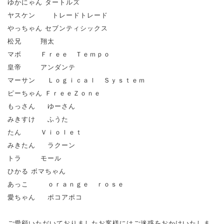
ゆかにゃん タートルズ
ヤスケン トレードトレード
やっちゃん セブンティシックス
松兄 翔太
マボ Ｆｒｅｅ Ｔｅｍｐｏ
皇帝 アンダンテ
マーサン Ｌｏｇｉｃａｌ Ｓｙｓｔｅｍ
ピーちゃん ＦｒｅｅＺｏｎｅ
もっさん ゆーさん
みきすけ ふうた
たん Ｖｉｏｌｅｔ
みきたん ラクーン
トラ モール
ひかる ボマちゃん
あっこ ｏｒａｎｇｅ ｒｏｓｅ
愛ちゃん ポコアポコ
ご愛顧いただいておりましたお客様にはご迷惑をおかけいたしま