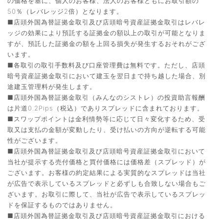
の価格を基に、個人のお客様、法人のお客様ともにお取引額の
50％（レバレッジ2倍）となります。
■店頭外国為替証拠金取引及び店頭暗号資産証拠金取引はレバレ
ッジの効果により預託する証拠金の額以上の取引が可能となりま
すが、預託した証拠金の額を上回る損失が発生するおそれがござ
います。
■各取引の取引手数料及び口座管理費は無料です。ただし、店頭
暗号資産証拠金取引において建玉を翌日まで持ち越した場合、別
途建玉管理料が発生します。
■店頭外国為替証拠金取引（みんなのシストレ）の投資助言報酬
は片道0.2Pips（税込）でありスプレッドに含まれております。
■スワップポイントは金利情勢等に応じて日々変化するため、受
取又は支払の金額が変動したり、受け払いの方向が逆転する可能
性がございます。
■店頭外国為替証拠金取引及び店頭暗号資産証拠金取引において
当社が提示する売付価格と買付価格には価格差（スプレッド）が
ございます。お客様の約定結果による実質的なスプレッドは当社
が広告で表示しているスプレッドと必ずしも合致しない場合もご
ざいます。お取引に際して、当社が広告で表示しているスプレッ
ドを保証するものではありません。
■店頭外国為替証拠金取引及び店頭暗号資産証拠金取引における