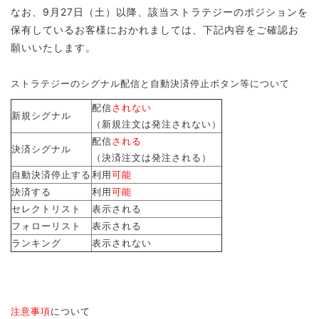
なお、9月27日（土）以降、該当ストラテジーのポジションを
保有しているお客様におかれましては、下記内容をご確認お
願いいたします。
ストラテジーのシグナル配信と自動決済停止ボタン等について
配信
されない
新規シグナル
（新規注文は発注されない）
配信
される
決済シグナル
（決済注文は発注される）
自動決済停止する
利用
可能
決済する
利用
可能
セレクトリスト
表示される
フォローリスト
表示される
ランキング
表示されない
注意事項
について