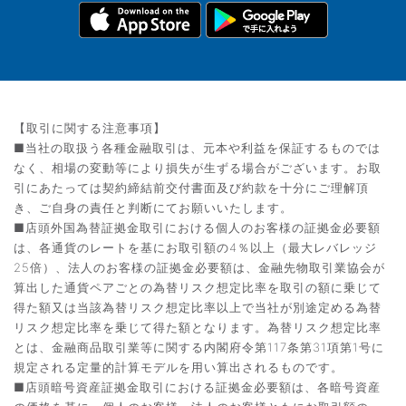
【取引に関する注意事項】
■当社の取扱う各種金融取引は、元本や利益を保証するものでは
なく、相場の変動等により損失が生ずる場合がございます。お取
引にあたっては契約締結前交付書面及び約款を十分にご理解頂
き、ご自身の責任と判断にてお願いいたします。
■店頭外国為替証拠金取引における個人のお客様の証拠金必要額
は、各通貨のレートを基にお取引額の4％以上（最大レバレッジ
25倍）、法人のお客様の証拠金必要額は、金融先物取引業協会が
算出した通貨ペアごとの為替リスク想定比率を取引の額に乗じて
得た額又は当該為替リスク想定比率以上で当社が別途定める為替
リスク想定比率を乗じて得た額となります。為替リスク想定比率
とは、金融商品取引業等に関する内閣府令第117条第31項第1号に
規定される定量的計算モデルを用い算出されるものです。
■店頭暗号資産証拠金取引における証拠金必要額は、各暗号資産