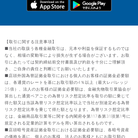
【取引に関する注意事項】
■当社の取扱う各種金融取引は、元本や利益を保証するものでは
なく、相場の変動等により損失が生ずる場合がございます。お取
引にあたっては契約締結前交付書面及び約款を十分にご理解頂
き、ご自身の責任と判断にてお願いいたします。
■店頭外国為替証拠金取引における個人のお客様の証拠金必要額
は、各通貨のレートを基にお取引額の4％以上（最大レバレッジ
25倍）、法人のお客様の証拠金必要額は、金融先物取引業協会が
算出した通貨ペアごとの為替リスク想定比率を取引の額に乗じて
得た額又は当該為替リスク想定比率以上で当社が別途定める為替
リスク想定比率を乗じて得た額となります。為替リスク想定比率
とは、金融商品取引業等に関する内閣府令第117条第31項第1号に
規定される定量的計算モデルを用い算出されるものです。
■店頭暗号資産証拠金取引における証拠金必要額は、各暗号資産
の価格を基に、個人のお客様、法人のお客様ともにお取引額の