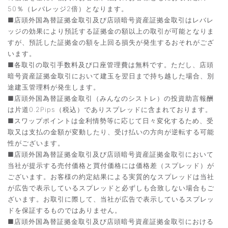
50％（レバレッジ2倍）となります。
■店頭外国為替証拠金取引及び店頭暗号資産証拠金取引はレバレ
ッジの効果により預託する証拠金の額以上の取引が可能となりま
すが、預託した証拠金の額を上回る損失が発生するおそれがござ
います。
■各取引の取引手数料及び口座管理費は無料です。ただし、店頭
暗号資産証拠金取引において建玉を翌日まで持ち越した場合、別
途建玉管理料が発生します。
■店頭外国為替証拠金取引（みんなのシストレ）の投資助言報酬
は片道0.2Pips（税込）でありスプレッドに含まれております。
■スワップポイントは金利情勢等に応じて日々変化するため、受
取又は支払の金額が変動したり、受け払いの方向が逆転する可能
性がございます。
■店頭外国為替証拠金取引及び店頭暗号資産証拠金取引において
当社が提示する売付価格と買付価格には価格差（スプレッド）が
ございます。お客様の約定結果による実質的なスプレッドは当社
が広告で表示しているスプレッドと必ずしも合致しない場合もご
ざいます。お取引に際して、当社が広告で表示しているスプレッ
ドを保証するものではありません。
■店頭外国為替証拠金取引及び店頭暗号資産証拠金取引における