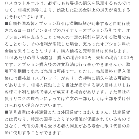
ロスカットルールは、必ずしもお客様の損失を限定するものでは
なく、相場変動等により、預託した証拠金以上の損失が発生する
おそれがございます。
■店頭外国為替オプション取引は満期時刻が到来すると自動行使
されるヨーロピアンタイプのバイナリーオプション取引です。オ
プション料を支払うことで将来の一定の権利を購入する取引であ
ることから、その権利が消滅した場合、支払ったオプション料の
全額を失うこととなります。購入価格と売却価格は変動します。
1Lotあたりの最大価格は、購入の場合990円、売却の場合1,000円
です。オプション購入後の注文取消は行う事ができませんが、取
引可能期間であれば売却は可能です。ただし、売却価格と購入価
格には価格差（スプレッド）があり、売却時に損失を被る可能性
があります。相場の変動により当社が提示する購入価格よりもお
客様に不利な価格で購入が成立する場合があります。また当社の
負うリスクの度合いによっては注文の一部もしくは全部を受け付
けられない場合がございます。
■暗号資産は本邦通貨または外国通貨ではありません。法定通貨
とは異なり、特定の国等によりその価値が保証されているもので
はなく、代価の弁済を受ける者の同意がある場合に限り代価の弁
済に使用することができます。