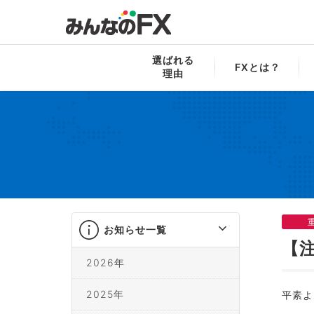
みんなのFX
お知らせ一覧
【注意喚起】
選ばれる
FXとは？
理由
お知らせ一覧
【
2026年
2025年
平素よ