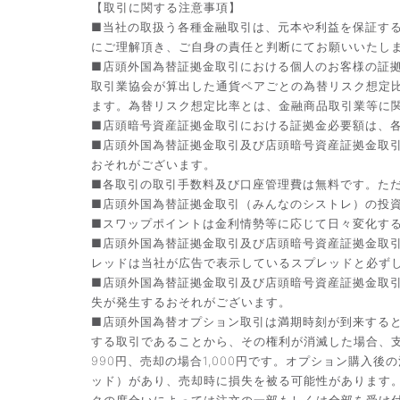
【取引に関する注意事項】
■当社の取扱う各種金融取引は、元本や利益を保証す
にご理解頂き、ご自身の責任と判断にてお願いいたし
■店頭外国為替証拠金取引における個人のお客様の証拠
取引業協会が算出した通貨ペアごとの為替リスク想定
ます。為替リスク想定比率とは、金融商品取引業等に関
■店頭暗号資産証拠金取引における証拠金必要額は、各
■店頭外国為替証拠金取引及び店頭暗号資産証拠金取
おそれがございます。
■各取引の取引手数料及び口座管理費は無料です。た
■店頭外国為替証拠金取引（みんなのシストレ）の投資助
■スワップポイントは金利情勢等に応じて日々変化す
■店頭外国為替証拠金取引及び店頭暗号資産証拠金取
レッドは当社が広告で表示しているスプレッドと必ず
■店頭外国為替証拠金取引及び店頭暗号資産証拠金取
失が発生するおそれがございます。
■店頭外国為替オプション取引は満期時刻が到来する
する取引であることから、その権利が消滅した場合、支
990円、売却の場合1,000円です。オプション購
ッド）があり、売却時に損失を被る可能性があります