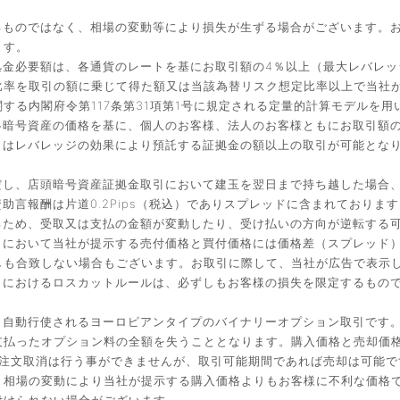
るものではなく、相場の変動等により損失が生ずる場合がございます。
ます。
金必要額は、各通貨のレートを基にお取引額の4％以上（最大レバレッ
比率を取引の額に乗じて得た額又は当該為替リスク想定比率以上で当社
する内閣府令第117条第31項第1号に規定される定量的計算モデルを用
暗号資産の価格を基に、個人のお客様、法人のお客様ともにお取引額の
引はレバレッジの効果により預託する証拠金の額以上の取引が可能とな
だし、店頭暗号資産証拠金取引において建玉を翌日まで持ち越した場合
言報酬は片道0.2Pips（税込）でありスプレッドに含まれております
るため、受取又は支払の金額が変動したり、受け払いの方向が逆転する
引において当社が提示する売付価格と買付価格には価格差（スプレッド
しも合致しない場合もございます。お取引に際して、当社が広告で表示
引におけるロスカットルールは、必ずしもお客様の損失を限定するもの
と自動行使されるヨーロピアンタイプのバイナリーオプション取引です
払ったオプション料の全額を失うこととなります。購入価格と売却価格は
入後の注文取消は行う事ができませんが、取引可能期間であれば売却は可能
。相場の変動により当社が提示する購入価格よりもお客様に不利な価格