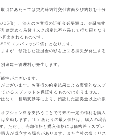
お取引にあたっては契約締結前交付書面及び約款を十分
ジ25倍）、法人のお客様の証拠金必要額は、金融先物
が別途定める為替リスク想定比率を乗じて得た額となり
い算出されるものです。
50％（レバレッジ2倍）となります。
りますが、預託した証拠金の額を上回る損失が発生する
、別途建玉管理料が発生します。
。
可能性がございます。
）がございます。お客様の約定結果による実質的なスプ
しているスプレッドを保証するものではありません。
ではなく、相場変動等により、預託した証拠金以上の損
。オプション料を支払うことで将来の一定の権利を購入
変動します。1Lotあたりの最大価格は、購入の場合
です。ただし、売却価格と購入価格には価格差（スプレ
で購入が成立する場合があります。また当社の負うリス