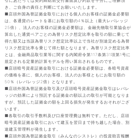
引にあたっては契約締結前交付書面及び約款を十分にご理解頂
き、ご自身の責任と判断にてお願いいたします。
■店頭外国為替証拠金取引における個人のお客様の証拠金必要額
は、各通貨のレートを基にお取引額の4％以上（最大レバレッジ
25倍）、法人のお客様の証拠金必要額は、金融先物取引業協会が
算出した通貨ペアごとの為替リスク想定比率を取引の額に乗じて
得た額又は当該為替リスク想定比率以上で当社が別途定める為替
リスク想定比率を乗じて得た額となります。為替リスク想定比率
とは、金融商品取引業等に関する内閣府令第117条第31項第1号に
規定される定量的計算モデルを用い算出されるものです。
■店頭暗号資産証拠金取引における証拠金必要額は、各暗号資産
の価格を基に、個人のお客様、法人のお客様ともにお取引額の
50％（レバレッジ2倍）となります。
■店頭外国為替証拠金取引及び店頭暗号資産証拠金取引はレバレ
ッジの効果により預託する証拠金の額以上の取引が可能となりま
すが、預託した証拠金の額を上回る損失が発生するおそれがござ
います。
■各取引の取引手数料及び口座管理費は無料です。ただし、店頭
暗号資産証拠金取引において建玉を翌日まで持ち越した場合、別
途建玉管理料が発生します。
■店頭外国為替証拠金取引（みんなのシストレ）の投資助言報酬