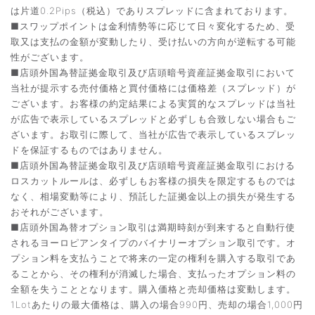
は片道0.2Pips（税込）でありスプレッドに含まれております。
■スワップポイントは金利情勢等に応じて日々変化するため、受
取又は支払の金額が変動したり、受け払いの方向が逆転する可能
性がございます。
■店頭外国為替証拠金取引及び店頭暗号資産証拠金取引において
当社が提示する売付価格と買付価格には価格差（スプレッド）が
ございます。お客様の約定結果による実質的なスプレッドは当社
が広告で表示しているスプレッドと必ずしも合致しない場合もご
ざいます。お取引に際して、当社が広告で表示しているスプレッ
ドを保証するものではありません。
■店頭外国為替証拠金取引及び店頭暗号資産証拠金取引における
ロスカットルールは、必ずしもお客様の損失を限定するものでは
なく、相場変動等により、預託した証拠金以上の損失が発生する
おそれがございます。
■店頭外国為替オプション取引は満期時刻が到来すると自動行使
されるヨーロピアンタイプのバイナリーオプション取引です。オ
プション料を支払うことで将来の一定の権利を購入する取引であ
ることから、その権利が消滅した場合、支払ったオプション料の
全額を失うこととなります。購入価格と売却価格は変動します。
1Lotあたりの最大価格は、購入の場合990円、売却の場合1,000円