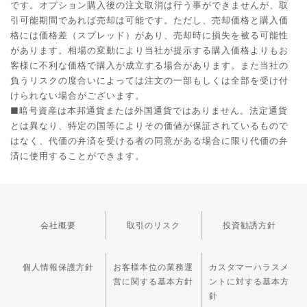
です。オプション購入後の注文取消は行う事ができませんが、取
引可能期間であれば売却は可能です。ただし、売却価格と購入価
格には価格差（スプレッド）があり、売却時に損失を被る可能性
があります。相場の変動により当社が提示する購入価格よりもお
客様に不利な価格で購入が成立する場合があります。また当社の
負うリスクの度合いによっては注文の一部もしくは全部を受け付
けられない場合がございます。
■暗号資産は本邦通貨または外国通貨ではありません。法定通貨
とは異なり、特定の国等によりその価値が保証されているもので
はなく、代価の弁済を受ける者の同意がある場合に限り代価の弁
済に使用することができます。
会社概要
取引のリスク
投資勧誘方針
個人情報保護方針
お客様本位の業務運
カスタマーハラスメ
営に関する基本方針
ントに対する基本方
針