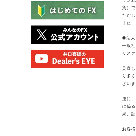
貨）で
ただし
また、
●法人
一般社
リスク
見直し
り多く
ざいま
逆に、
に係る
果、証
お客様