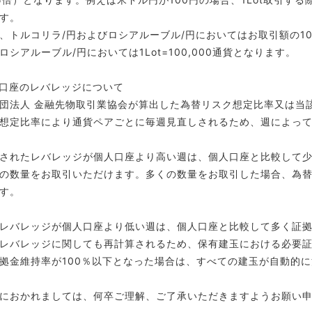
す。
、トルコリラ/円およびロシアルーブル/円においてはお取引額の1
ロシアルーブル/円においては1Lot=100,000通貨となります。
口座のレバレッジについて
団法人 金融先物取引業協会が算出した為替リスク想定比率又は当
想定比率により通貨ペアごとに毎週見直しされるため、週によっ
されたレバレッジが個人口座より高い週は、個人口座と比較して
の数量をお取引いただけます。多くの数量をお取引した場合、為
す。
レバレッジが個人口座より低い週は、個人口座と比較して多く証
レバレッジに関しても再計算されるため、保有建玉における必要
拠金維持率が100％以下となった場合は、すべての建玉が自動的
におかれましては、何卒ご理解、ご了承いただきますようお願い