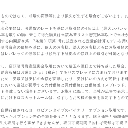
るものではなく、相場の変動等により損失が生ずる場合がございます。
ます。
金必要額は、各通貨のレートを基にお取引額の4％以上（最大レバレッ
比率を取引の額に乗じて得た額又は当該為替リスク想定比率以上で当社
する内閣府令第117条第31項第1号に規定される定量的計算モデルを用
暗号資産の価格を基に、個人のお客様、法人のお客様ともにお取引額の
引はレバレッジの効果により預託する証拠金の額以上の取引が可能とな
だし、店頭暗号資産証拠金取引において建玉を翌日まで持ち越した場合
言報酬は片道0.2Pips（税込）でありスプレッドに含まれております
るため、受取又は支払の金額が変動したり、受け払いの方向が逆転する
引において当社が提示する売付価格と買付価格には価格差（スプレッド
しも合致しない場合もございます。お取引に際して、当社が広告で表示
引におけるロスカットルールは、必ずしもお客様の損失を限定するもの
と自動行使されるヨーロピアンタイプのバイナリーオプション取引です
払ったオプション料の全額を失うこととなります。購入価格と売却価格は
入後の注文取消は行う事ができませんが、取引可能期間であれば売却は可能