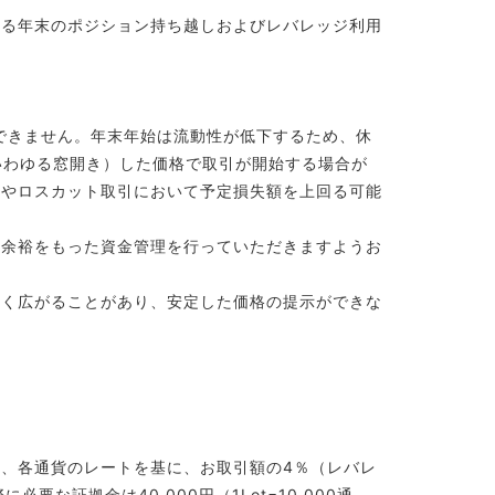
ける年末のポジション持ち越しおよびレバレッジ利用
引ができません。年末年始は流動性が低下するため、休
いわゆる窓開き）した価格で取引が開始する場合が
文やロスカット取引において予定損失額を上回る可能
め余裕をもった資金管理を行っていただきますようお
きく広がることがあり、安定した価格の提示ができな
。
、各通貨のレートを基に、お取引額の4％（レバレ
要な証拠金は40,000円（1Lot=10,000通