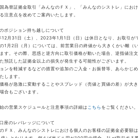
国為替証拠金取引「みんなのＦＸ」、「みんなのシストレ」にお
る注意点を改めてご案内いたします。
のポジション持ち越しについて
2年12月31日（土）、2023年1月1日（日）は休日となり、お取
の1月2日（月）については、前営業日の終値から大きくかい離（
ます。その際、思惑と逆方向に取引価格が動いた場合、逆指値注
た預託した証拠金以上の損失が発生する可能性がございます。
ョンを軽減するなどの措置や追加のご入金・お振替等、あらかじ
たします。
価格が急激に変動することやスプレッド（売値と買値の差）が大
場合もございます。
始の営業スケジュールと注意事項の詳細は
こちら
をご覧ください
口座のレバレッジについて
のＦＸ、みんなのシストレにおける個人のお客様の証拠金必要額は
5倍）となります。例えば米ドル円が100円の場合、1Lot取引する際に必