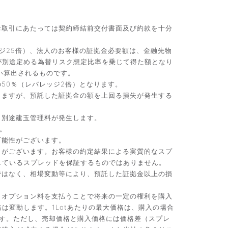
お取引にあたっては契約締結前交付書面及び約款を十分
ジ25倍）、法人のお客様の証拠金必要額は、金融先物
が別途定める為替リスク想定比率を乗じて得た額となり
い算出されるものです。
50％（レバレッジ2倍）となります。
りますが、預託した証拠金の額を上回る損失が発生する
、別途建玉管理料が発生します。
。
可能性がございます。
）がございます。お客様の約定結果による実質的なスプ
しているスプレッドを保証するものではありません。
ではなく、相場変動等により、預託した証拠金以上の損
。オプション料を支払うことで将来の一定の権利を購入
変動します。1Lotあたりの最大価格は、購入の場合
です。ただし、売却価格と購入価格には価格差（スプレ