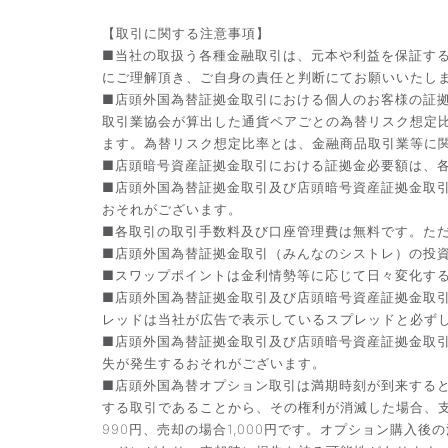
【取引に関する注意事項】
■当社の取扱う各種金融取引は、元本や利益を保証す
にご理解頂き、ご自身の責任と判断にてお願いいたし
■店頭外国為替証拠金取引における個人のお客様の証拠
取引業協会が算出した通貨ペアごとの為替リスク想定
ます。為替リスク想定比率とは、金融商品取引業等に関
■店頭暗号資産証拠金取引における証拠金必要額は、各
■店頭外国為替証拠金取引及び店頭暗号資産証拠金取
おそれがございます。
■各取引の取引手数料及び口座管理費は無料です。た
■店頭外国為替証拠金取引（みんなのシストレ）の投資助
■スワップポイントは金利情勢等に応じて日々変化す
■店頭外国為替証拠金取引及び店頭暗号資産証拠金取
レッドは当社が広告で表示しているスプレッドと必ず
■店頭外国為替証拠金取引及び店頭暗号資産証拠金取
失が発生するおそれがございます。
■店頭外国為替オプション取引は満期時刻が到来する
する取引であることから、その権利が消滅した場合、支
990円、売却の場合1,000円です。オプション購