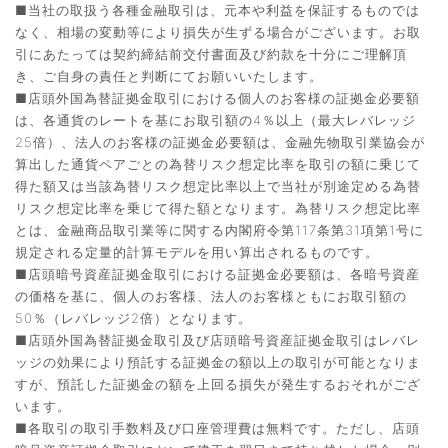
■当社の取扱う各種金融取引は、元本や利益を保証するものでは
なく、相場の変動等により損失が生ずる場合がございます。お取
引にあたっては契約締結前交付書面及び約款を十分にご理解頂
き、ご自身の責任と判断にてお願いいたします。
■店頭外国為替証拠金取引における個人のお客様の証拠金必要額
は、各通貨のレートを基にお取引額の4％以上（最大レバレッジ
25倍）、法人のお客様の証拠金必要額は、金融先物取引業協会が
算出した通貨ペアごとの為替リスク想定比率を取引の額に乗じて
得た額又は当該為替リスク想定比率以上で当社が別途定める為替
リスク想定比率を乗じて得た額となります。為替リスク想定比率
とは、金融商品取引業等に関する内閣府令第117条第31項第1号に
規定される定量的計算モデルを用い算出されるものです。
■店頭暗号資産証拠金取引における証拠金必要額は、各暗号資産
の価格を基に、個人のお客様、法人のお客様ともにお取引額の
50％（レバレッジ2倍）となります。
■店頭外国為替証拠金取引及び店頭暗号資産証拠金取引はレバレ
ッジの効果により預託する証拠金の額以上の取引が可能となりま
すが、預託した証拠金の額を上回る損失が発生するおそれがござ
います。
■各取引の取引手数料及び口座管理費は無料です。ただし、店頭