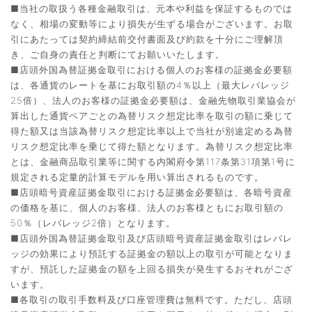
■当社の取扱う各種金融取引は、元本や利益を保証するものでは
なく、相場の変動等により損失が生ずる場合がございます。お取
引にあたっては契約締結前交付書面及び約款を十分にご理解頂
き、ご自身の責任と判断にてお願いいたします。
■店頭外国為替証拠金取引における個人のお客様の証拠金必要額
は、各通貨のレートを基にお取引額の4％以上（最大レバレッジ
25倍）、法人のお客様の証拠金必要額は、金融先物取引業協会が
算出した通貨ペアごとの為替リスク想定比率を取引の額に乗じて
得た額又は当該為替リスク想定比率以上で当社が別途定める為替
リスク想定比率を乗じて得た額となります。為替リスク想定比率
とは、金融商品取引業等に関する内閣府令第117条第31項第1号に
規定される定量的計算モデルを用い算出されるものです。
■店頭暗号資産証拠金取引における証拠金必要額は、各暗号資産
の価格を基に、個人のお客様、法人のお客様ともにお取引額の
50％（レバレッジ2倍）となります。
■店頭外国為替証拠金取引及び店頭暗号資産証拠金取引はレバレ
ッジの効果により預託する証拠金の額以上の取引が可能となりま
すが、預託した証拠金の額を上回る損失が発生するおそれがござ
います。
■各取引の取引手数料及び口座管理費は無料です。ただし、店頭