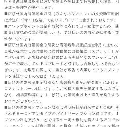
暗号資産証拠金取引において建玉を翌日まで持ち越した場合、別
途建玉管理料が発生します。
■店頭外国為替証拠金取引（みんなのシストレ）の投資助言報酬
は片道0.2Pips（税込）でありスプレッドに含まれております。
■スワップポイントは金利情勢等に応じて日々変化するため、受
取又は支払の金額が変動したり、受け払いの方向が逆転する可能
性がございます。
■店頭外国為替証拠金取引及び店頭暗号資産証拠金取引において
当社が提示する売付価格と買付価格には価格差（スプレッド）が
ございます。お客様の約定結果による実質的なスプレッドは当社
が広告で表示しているスプレッドと必ずしも合致しない場合もご
ざいます。お取引に際して、当社が広告で表示しているスプレッ
ドを保証するものではありません。
■店頭外国為替証拠金取引及び店頭暗号資産証拠金取引における
ロスカットルールは、必ずしもお客様の損失を限定するものでは
なく、相場変動等により、預託した証拠金以上の損失が発生する
おそれがございます。
■店頭外国為替オプション取引は満期時刻が到来すると自動行使
されるヨーロピアンタイプのバイナリーオプション取引です。オ
プション料を支払うことで将来の一定の権利を購入する取引であ
ることから、その権利が消滅した場合、支払ったオプション料の