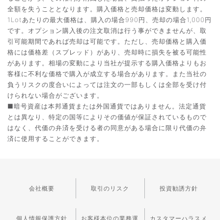
全額を失うこととなります。購入価格と売却価格は変動します。
1Lotあたりの最大価格は、購入の場合990円、売却の場合1,000円
です。オプション購入後の注文取消は行う事ができませんが、取
引可能期間であれば売却は可能です。ただし、売却価格と購入価
格には価格差（スプレッド）があり、売却時に損失を被る可能性
があります。相場の変動により当社が提示する購入価格よりもお
客様に不利な価格で購入が成立する場合があります。また当社の
負うリスクの度合いによっては注文の一部もしくは全部を受け付
けられない場合がございます。
■暗号資産は本邦通貨または外国通貨ではありません。法定通貨
とは異なり、特定の国等によりその価値が保証されているもので
はなく、代価の弁済を受ける者の同意がある場合に限り代価の弁
済に使用することができます。
会社概要
取引のリスク
投資勧誘方針
個人情報保護方針
お客様本位の業務運
カスタマーハラスメ