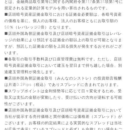
とは、金融商品取引業等に関する内閣府令第117条第31項第1号に
規定される定量的計算モデルを用い算出されるものです。
■店頭暗号資産証拠金取引における証拠金必要額は、各暗号資産
の価格を基に、個人のお客様、法人のお客様ともにお取引額の
50％（レバレッジ2倍）となります。
■店頭外国為替証拠金取引及び店頭暗号資産証拠金取引はレバレ
ッジの効果により預託する証拠金の額以上の取引が可能となりま
すが、預託した証拠金の額を上回る損失が発生するおそれがござ
います。
■各取引の取引手数料及び口座管理費は無料です。ただし、店頭
暗号資産証拠金取引において建玉を翌日まで持ち越した場合、別
途建玉管理料が発生します。
■店頭外国為替証拠金取引（みんなのシストレ）の投資助言報酬
は片道0.2Pips（税込）でありスプレッドに含まれております。
■スワップポイントは金利情勢等に応じて日々変化するため、受
取又は支払の金額が変動したり、受け払いの方向が逆転する可能
性がございます。
■店頭外国為替証拠金取引及び店頭暗号資産証拠金取引において
当社が提示する売付価格と買付価格には価格差（スプレッド）が
ございます。お客様の約定結果による実質的なスプレッドは当社
が広告で表示しているスプレッドと必ずしも合致しない場合もご