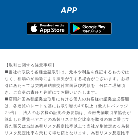
APP
【取引に関する注意事項】
■当社の取扱う各種金融取引は、元本や利益を保証するものでは
なく、相場の変動等により損失が生ずる場合がございます。お取
引にあたっては契約締結前交付書面及び約款を十分にご理解頂
き、ご自身の責任と判断にてお願いいたします。
■店頭外国為替証拠金取引における個人のお客様の証拠金必要額
は、各通貨のレートを基にお取引額の4％以上（最大レバレッジ
25倍）、法人のお客様の証拠金必要額は、金融先物取引業協会が
算出した通貨ペアごとの為替リスク想定比率を取引の額に乗じて
得た額又は当該為替リスク想定比率以上で当社が別途定める為替
リスク想定比率を乗じて得た額となります。為替リスク想定比率