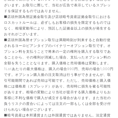
ざいます。お取引に際して、当社が広告で表示しているスプレッ
ドを保証するものではありません。
■店頭外国為替証拠金取引及び店頭暗号資産証拠金取引における
ロスカットルールは、必ずしもお客様の損失を限定するものでは
なく、相場変動等により、預託した証拠金以上の損失が発生する
おそれがございます。
■店頭外国為替オプション取引は満期時刻が到来すると自動行使
されるヨーロピアンタイプのバイナリーオプション取引です。オ
プション料を支払うことで将来の一定の権利を購入する取引であ
ることから、その権利が消滅した場合、支払ったオプション料の
全額を失うこととなります。購入価格と売却価格は変動します。
1Lotあたりの最大価格は、購入の場合990円、売却の場合1,000円
です。オプション購入後の注文取消は行う事ができませんが、取
引可能期間であれば売却は可能です。ただし、売却価格と購入価
格には価格差（スプレッド）があり、売却時に損失を被る可能性
があります。相場の変動により当社が提示する購入価格よりもお
客様に不利な価格で購入が成立する場合があります。また当社の
負うリスクの度合いによっては注文の一部もしくは全部を受け付
けられない場合がございます。
■暗号資産は本邦通貨または外国通貨ではありません。法定通貨