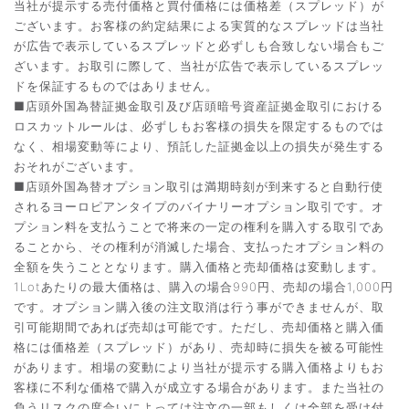
当社が提示する売付価格と買付価格には価格差（スプレッド）が
ございます。お客様の約定結果による実質的なスプレッドは当社
が広告で表示しているスプレッドと必ずしも合致しない場合もご
ざいます。お取引に際して、当社が広告で表示しているスプレッ
ドを保証するものではありません。
■店頭外国為替証拠金取引及び店頭暗号資産証拠金取引における
ロスカットルールは、必ずしもお客様の損失を限定するものでは
なく、相場変動等により、預託した証拠金以上の損失が発生する
おそれがございます。
■店頭外国為替オプション取引は満期時刻が到来すると自動行使
されるヨーロピアンタイプのバイナリーオプション取引です。オ
プション料を支払うことで将来の一定の権利を購入する取引であ
ることから、その権利が消滅した場合、支払ったオプション料の
全額を失うこととなります。購入価格と売却価格は変動します。
1Lotあたりの最大価格は、購入の場合990円、売却の場合1,000円
です。オプション購入後の注文取消は行う事ができませんが、取
引可能期間であれば売却は可能です。ただし、売却価格と購入価
格には価格差（スプレッド）があり、売却時に損失を被る可能性
があります。相場の変動により当社が提示する購入価格よりもお
客様に不利な価格で購入が成立する場合があります。また当社の
負うリスクの度合いによっては注文の一部もしくは全部を受け付