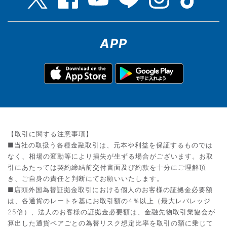
APP
【取引に関する注意事項】
■当社の取扱う各種金融取引は、元本や利益を保証するものでは
なく、相場の変動等により損失が生ずる場合がございます。お取
引にあたっては契約締結前交付書面及び約款を十分にご理解頂
き、ご自身の責任と判断にてお願いいたします。
■店頭外国為替証拠金取引における個人のお客様の証拠金必要額
は、各通貨のレートを基にお取引額の4％以上（最大レバレッジ
25倍）、法人のお客様の証拠金必要額は、金融先物取引業協会が
算出した通貨ペアごとの為替リスク想定比率を取引の額に乗じて