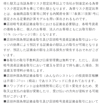
得た額又は当該為替リスク想定比率以上で当社が別途定める為替
リスク想定比率を乗じて得た額となります。為替リスク想定比率
とは、金融商品取引業等に関する内閣府令第117条第31項第1号に
規定される定量的計算モデルを用い算出されるものです。
■店頭暗号資産証拠金取引における証拠金必要額は、各暗号資産
の価格を基に、個人のお客様、法人のお客様ともにお取引額の
50％（レバレッジ2倍）となります。
■店頭外国為替証拠金取引及び店頭暗号資産証拠金取引はレバレ
ッジの効果により預託する証拠金の額以上の取引が可能となりま
すが、預託した証拠金の額を上回る損失が発生するおそれがござ
います。
■各取引の取引手数料及び口座管理費は無料です。ただし、店頭
暗号資産証拠金取引において建玉を翌日まで持ち越した場合、別
途建玉管理料が発生します。
■店頭外国為替証拠金取引（みんなのシストレ）の投資助言報酬
は片道0.2Pips（税込）でありスプレッドに含まれております。
■スワップポイントは金利情勢等に応じて日々変化するため、受
取又は支払の金額が変動したり、受け払いの方向が逆転する可能
性がございます。
■店頭外国為替証拠金取引及び店頭暗号資産証拠金取引において