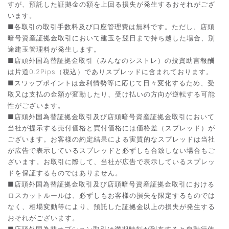
すが、預託した証拠金の額を上回る損失が発生するおそれがござ
います。
■各取引の取引手数料及び口座管理費は無料です。ただし、店頭
暗号資産証拠金取引において建玉を翌日まで持ち越した場合、別
途建玉管理料が発生します。
■店頭外国為替証拠金取引（みんなのシストレ）の投資助言報酬
は片道0.2Pips（税込）でありスプレッドに含まれております。
■スワップポイントは金利情勢等に応じて日々変化するため、受
取又は支払の金額が変動したり、受け払いの方向が逆転する可能
性がございます。
■店頭外国為替証拠金取引及び店頭暗号資産証拠金取引において
当社が提示する売付価格と買付価格には価格差（スプレッド）が
ございます。お客様の約定結果による実質的なスプレッドは当社
が広告で表示しているスプレッドと必ずしも合致しない場合もご
ざいます。お取引に際して、当社が広告で表示しているスプレッ
ドを保証するものではありません。
■店頭外国為替証拠金取引及び店頭暗号資産証拠金取引における
ロスカットルールは、必ずしもお客様の損失を限定するものでは
なく、相場変動等により、預託した証拠金以上の損失が発生する
おそれがございます。