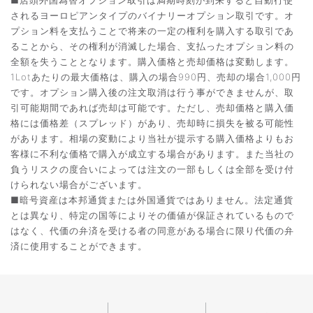
■店頭外国為替オプション取引は満期時刻が到来すると自動行使
されるヨーロピアンタイプのバイナリーオプション取引です。オ
プション料を支払うことで将来の一定の権利を購入する取引であ
ることから、その権利が消滅した場合、支払ったオプション料の
全額を失うこととなります。購入価格と売却価格は変動します。
1Lotあたりの最大価格は、購入の場合990円、売却の場合1,000円
です。オプション購入後の注文取消は行う事ができませんが、取
引可能期間であれば売却は可能です。ただし、売却価格と購入価
格には価格差（スプレッド）があり、売却時に損失を被る可能性
があります。相場の変動により当社が提示する購入価格よりもお
客様に不利な価格で購入が成立する場合があります。また当社の
負うリスクの度合いによっては注文の一部もしくは全部を受け付
けられない場合がございます。
■暗号資産は本邦通貨または外国通貨ではありません。法定通貨
とは異なり、特定の国等によりその価値が保証されているもので
はなく、代価の弁済を受ける者の同意がある場合に限り代価の弁
済に使用することができます。