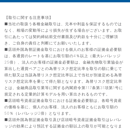
【取引に関する注意事項】
■当社の取扱う各種金融取引は、元本や利益を保証するものでは
なく、相場の変動等により損失が生ずる場合がございます。お取
引にあたっては契約締結前交付書面及び約款を十分にご理解頂
き、ご自身の責任と判断にてお願いいたします。
■店頭外国為替証拠金取引における個人のお客様の証拠金必要額
は、各通貨のレートを基にお取引額の4％以上（最大レバレッジ
25倍）、法人のお客様の証拠金必要額は、金融先物取引業協会が
算出した通貨ペアごとの為替リスク想定比率を取引の額に乗じて
得た額又は当該為替リスク想定比率以上で当社が別途定める為替
リスク想定比率を乗じて得た額となります。為替リスク想定比率
とは、金融商品取引業等に関する内閣府令第117条第31項第1号に
規定される定量的計算モデルを用い算出されるものです。
■店頭暗号資産証拠金取引における証拠金必要額は、各暗号資産
の価格を基に、個人のお客様、法人のお客様ともにお取引額の
50％（レバレッジ2倍）となります。
■店頭外国為替証拠金取引及び店頭暗号資産証拠金取引はレバレ
ッジの効果により預託する証拠金の額以上の取引が可能となりま