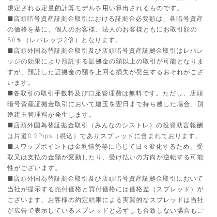
規定される定量的計算モデルを用い算出されるものです。
■店頭暗号資産証拠金取引における証拠金必要額は、各暗号資産
の価格を基に、個人のお客様、法人のお客様ともにお取引額の
50％（レバレッジ2倍）となります。
■店頭外国為替証拠金取引及び店頭暗号資産証拠金取引はレバレ
ッジの効果により預託する証拠金の額以上の取引が可能となりま
すが、預託した証拠金の額を上回る損失が発生するおそれがござ
います。
■各取引の取引手数料及び口座管理費は無料です。ただし、店頭
暗号資産証拠金取引において建玉を翌日まで持ち越した場合、別
途建玉管理料が発生します。
■店頭外国為替証拠金取引（みんなのシストレ）の投資助言報酬
は片道0.2Pips（税込）でありスプレッドに含まれております。
■スワップポイントは金利情勢等に応じて日々変化するため、受
取又は支払の金額が変動したり、受け払いの方向が逆転する可能
性がございます。
■店頭外国為替証拠金取引及び店頭暗号資産証拠金取引において
当社が提示する売付価格と買付価格には価格差（スプレッド）が
ございます。お客様の約定結果による実質的なスプレッドは当社
が広告で表示しているスプレッドと必ずしも合致しない場合もご