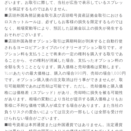
ざいます。お取引に際して、当社が広告で表示しているスプレッ
ドを保証するものではありません。
■店頭外国為替証拠金取引及び店頭暗号資産証拠金取引における
ロスカットルールは、必ずしもお客様の損失を限定するものでは
なく、相場変動等により、預託した証拠金以上の損失が発生する
おそれがございます。
■店頭外国為替オプション取引は満期時刻が到来すると自動行使
されるヨーロピアンタイプのバイナリーオプション取引です。オ
プション料を支払うことで将来の一定の権利を購入する取引であ
ることから、その権利が消滅した場合、支払ったオプション料の
全額を失うこととなります。購入価格と売却価格は変動します。
1Lotあたりの最大価格は、購入の場合990円、売却の場合1,000円
です。オプション購入後の注文取消は行う事ができませんが、取
引可能期間であれば売却は可能です。ただし、売却価格と購入価
格には価格差（スプレッド）があり、売却時に損失を被る可能性
があります。相場の変動により当社が提示する購入価格よりもお
客様に不利な価格で購入が成立する場合があります。また当社の
負うリスクの度合いによっては注文の一部もしくは全部を受け付
けられない場合がございます。
■暗号資産は本邦通貨または外国通貨ではありません。法定通貨