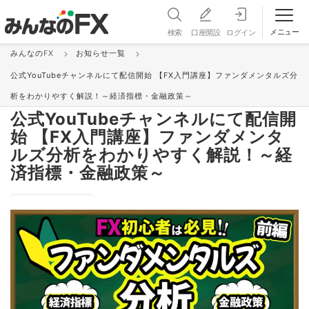
メニュー
検索
口座開設
ログイン
みんなのFX
お知らせ一覧
お知らせ＆更新情報 一覧
公式YouTubeチャンネルにて配信開始 【FX入門講座】ファンダメンタルズ分
お知らせ
2021/04/21 17:07:54
析をわかりやすく解説！～経済指標・金融政策～
公式YouTubeチャンネルにて配信開
始 【FX入門講座】ファンダメンタ
ルズ分析をわかりやすく解説！～経
済指標・金融政策～