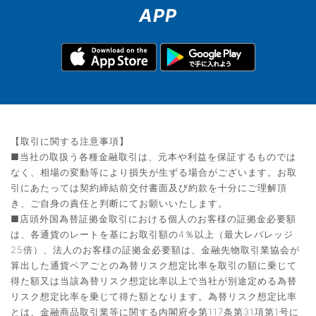
APP
【取引に関する注意事項】
■当社の取扱う各種金融取引は、元本や利益を保証するものでは
なく、相場の変動等により損失が生ずる場合がございます。お取
引にあたっては契約締結前交付書面及び約款を十分にご理解頂
き、ご自身の責任と判断にてお願いいたします。
■店頭外国為替証拠金取引における個人のお客様の証拠金必要額
は、各通貨のレートを基にお取引額の4％以上（最大レバレッジ
25倍）、法人のお客様の証拠金必要額は、金融先物取引業協会が
算出した通貨ペアごとの為替リスク想定比率を取引の額に乗じて
得た額又は当該為替リスク想定比率以上で当社が別途定める為替
リスク想定比率を乗じて得た額となります。為替リスク想定比率
とは、金融商品取引業等に関する内閣府令第117条第31項第1号に