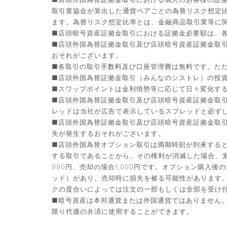
取引業協会が算出した通貨ペアごとの為替リスク想定
ます。為替リスク想定比率とは、金融商品取引業等に関
■店頭暗号資産証拠金取引における証拠金必要額は、各
■店頭外国為替証拠金取引及び店頭暗号資産証拠金取
おそれがございます。
■各取引の取引手数料及び口座管理費は無料です。た
■店頭外国為替証拠金取引（みんなのシストレ）の投資助
■スワップポイントは金利情勢等に応じて日々変化す
■店頭外国為替証拠金取引及び店頭暗号資産証拠金取
レッドは当社が広告で表示しているスプレッドと必ず
■店頭外国為替証拠金取引及び店頭暗号資産証拠金取
失が発生するおそれがございます。
■店頭外国為替オプション取引は満期時刻が到来する
する取引であることから、その権利が消滅した場合、支
990円、売却の場合1,000円です。オプション購
ッド）があり、売却時に損失を被る可能性があります
クの度合いによっては注文の一部もしくは全部を受け
■暗号資産は本邦通貨または外国通貨ではありません
限り代価の弁済に使用することができます。