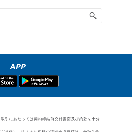
APP
お取引にあたっては契約締結前交付書面及び約款を十分
ジ25倍）、法人のお客様の証拠金必要額は、金融先物