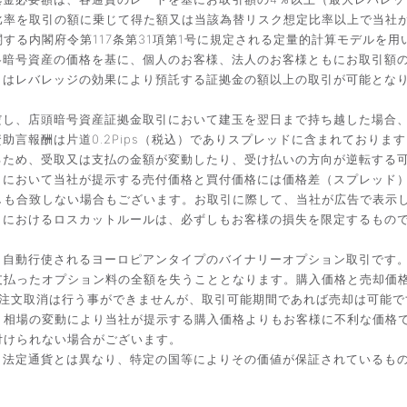
比率を取引の額に乗じて得た額又は当該為替リスク想定比率以上で当社
する内閣府令第117条第31項第1号に規定される定量的計算モデルを用
暗号資産の価格を基に、個人のお客様、法人のお客様ともにお取引額の
引はレバレッジの効果により預託する証拠金の額以上の取引が可能とな
だし、店頭暗号資産証拠金取引において建玉を翌日まで持ち越した場合
言報酬は片道0.2Pips（税込）でありスプレッドに含まれております
るため、受取又は支払の金額が変動したり、受け払いの方向が逆転する
引において当社が提示する売付価格と買付価格には価格差（スプレッド
しも合致しない場合もございます。お取引に際して、当社が広告で表示
引におけるロスカットルールは、必ずしもお客様の損失を限定するもの
と自動行使されるヨーロピアンタイプのバイナリーオプション取引です
払ったオプション料の全額を失うこととなります。購入価格と売却価格は
入後の注文取消は行う事ができませんが、取引可能期間であれば売却は可能
。相場の変動により当社が提示する購入価格よりもお客様に不利な価格
付けられない場合がございます。
。法定通貨とは異なり、特定の国等によりその価値が保証されているも