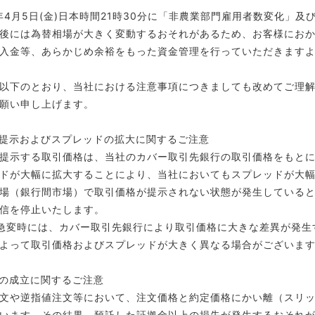
9年4月5日(金)日本時間21時30分に「非農業部門雇用者数変化」
後には為替相場が大きく変動するおそれがあるため、お客様にお
入金等、あらかじめ余裕をもった資金管理を行っていただきます
以下のとおり、当社における注意事項につきましても改めてご理
願い申し上げます。
提示およびスプレッドの拡大に関するご注意
提示する取引価格は、当社のカバー取引先銀行の取引価格をもと
ドが大幅に拡大することにより、当社においてもスプレッドが大
場（銀行間市場）で取引価格が提示されない状態が発生している
信を停止いたします。
急変時には、カバー取引先銀行により取引価格に大きな差異が発生
よって取引価格およびスプレッドが大きく異なる場合がございま
の成立に関するご注意
文や逆指値注文等において、注文価格と約定価格にかい離（スリ
います。その結果、預託した証拠金以上の損失が発生するおそれ