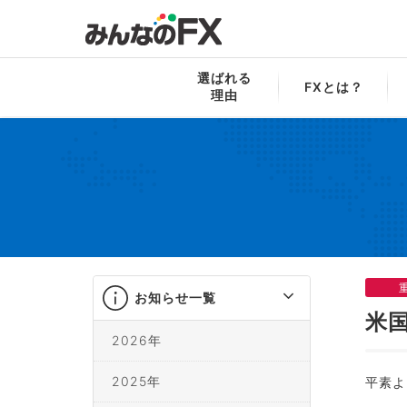
みんなのFX
お知らせ一覧
米国雇用関連
選ばれる
FXとは？
理由
お知らせ一覧
米
2026年
2025年
平素よ