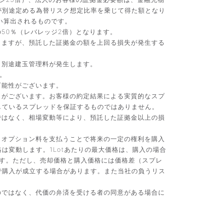
が別途定める為替リスク想定比率を乗じて得た額となり
い算出されるものです。
50％（レバレッジ2倍）となります。
りますが、預託した証拠金の額を上回る損失が発生する
、別途建玉管理料が発生します。
。
可能性がございます。
）がございます。お客様の約定結果による実質的なスプ
しているスプレッドを保証するものではありません。
ではなく、相場変動等により、預託した証拠金以上の損
。オプション料を支払うことで将来の一定の権利を購入
変動します。1Lotあたりの最大価格は、購入の場合
です。ただし、売却価格と購入価格には価格差（スプレ
で購入が成立する場合があります。また当社の負うリス
のではなく、代価の弁済を受ける者の同意がある場合に