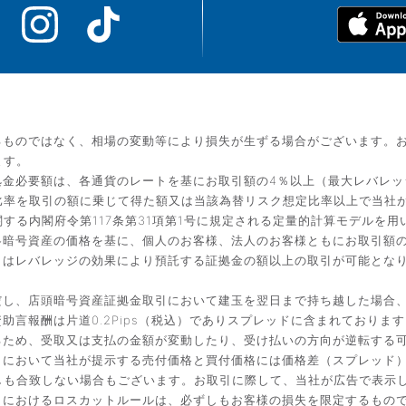
るものではなく、相場の変動等により損失が生ずる場合がございます。
ます。
金必要額は、各通貨のレートを基にお取引額の4％以上（最大レバレッ
比率を取引の額に乗じて得た額又は当該為替リスク想定比率以上で当社
する内閣府令第117条第31項第1号に規定される定量的計算モデルを用
暗号資産の価格を基に、個人のお客様、法人のお客様ともにお取引額の
引はレバレッジの効果により預託する証拠金の額以上の取引が可能とな
だし、店頭暗号資産証拠金取引において建玉を翌日まで持ち越した場合
言報酬は片道0.2Pips（税込）でありスプレッドに含まれております
るため、受取又は支払の金額が変動したり、受け払いの方向が逆転する
引において当社が提示する売付価格と買付価格には価格差（スプレッド
しも合致しない場合もございます。お取引に際して、当社が広告で表示
引におけるロスカットルールは、必ずしもお客様の損失を限定するもの