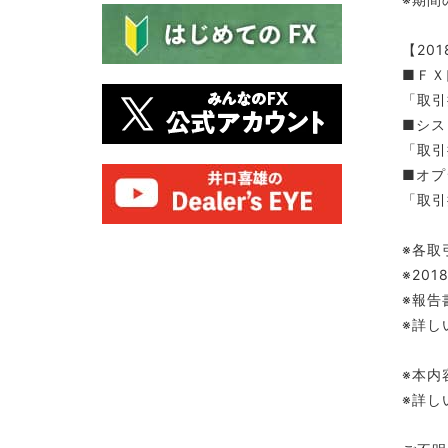
【20
■ＦＸ
「取引
■シス
「取引
■オプ
「取引
※各取
※20
※報告
※詳し
※本内
※詳し