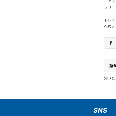
ご不明
フリー
トレイ
今後と
語
知りた
SNS