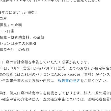
18年度に確定した損益】
口座
損益」の金額
トレ口座
損益－投資助言料」の金額
ション口座でのお取引
損益合計」の金額
引口座の合計金額を申告していただく必要があります。
18年は、1月2日営業日から12月31日営業日までのお取引が確定申
書の閲覧にはご利用のパソコンにAdobe Reader（無料）がイ
い年次報告書の出力方法や内容は、
報告書の見方
をご覧ください。
容は、個人口座の確定申告を前提としております。法人口座の場合
い確定申告の方法や法人口座の確定申告については、管轄の税務署