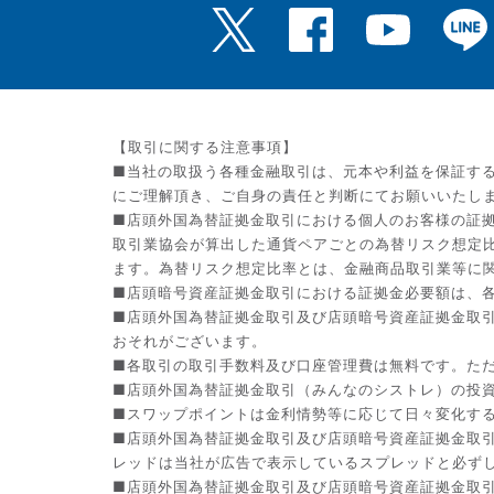
【取引に関する注意事項】
■当社の取扱う各種金融取引は、元本や利益を保証す
にご理解頂き、ご自身の責任と判断にてお願いいたし
■店頭外国為替証拠金取引における個人のお客様の証拠
取引業協会が算出した通貨ペアごとの為替リスク想定
ます。為替リスク想定比率とは、金融商品取引業等に関
■店頭暗号資産証拠金取引における証拠金必要額は、各
■店頭外国為替証拠金取引及び店頭暗号資産証拠金取
おそれがございます。
■各取引の取引手数料及び口座管理費は無料です。た
■店頭外国為替証拠金取引（みんなのシストレ）の投資助
■スワップポイントは金利情勢等に応じて日々変化す
■店頭外国為替証拠金取引及び店頭暗号資産証拠金取
レッドは当社が広告で表示しているスプレッドと必ず
■店頭外国為替証拠金取引及び店頭暗号資産証拠金取