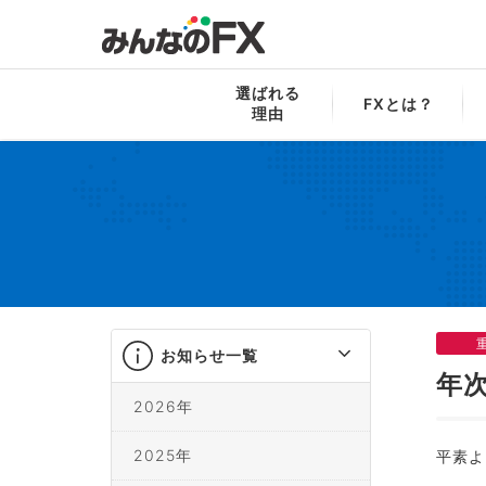
みんなのFX
お知らせ一覧
年次報告書作
選ばれる
FXとは？
理由
お知らせ一覧
年
2026年
2025年
平素よ