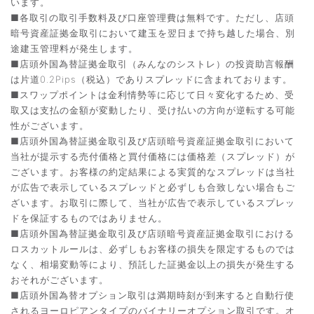
います。
■各取引の取引手数料及び口座管理費は無料です。ただし、店頭
暗号資産証拠金取引において建玉を翌日まで持ち越した場合、別
途建玉管理料が発生します。
■店頭外国為替証拠金取引（みんなのシストレ）の投資助言報酬
は片道0.2Pips（税込）でありスプレッドに含まれております。
■スワップポイントは金利情勢等に応じて日々変化するため、受
取又は支払の金額が変動したり、受け払いの方向が逆転する可能
性がございます。
■店頭外国為替証拠金取引及び店頭暗号資産証拠金取引において
当社が提示する売付価格と買付価格には価格差（スプレッド）が
ございます。お客様の約定結果による実質的なスプレッドは当社
が広告で表示しているスプレッドと必ずしも合致しない場合もご
ざいます。お取引に際して、当社が広告で表示しているスプレッ
ドを保証するものではありません。
■店頭外国為替証拠金取引及び店頭暗号資産証拠金取引における
ロスカットルールは、必ずしもお客様の損失を限定するものでは
なく、相場変動等により、預託した証拠金以上の損失が発生する
おそれがございます。
■店頭外国為替オプション取引は満期時刻が到来すると自動行使
されるヨーロピアンタイプのバイナリーオプション取引です。オ