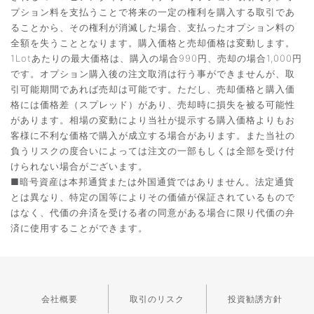
プション料を支払うことで将来の一定の権利を購入する取引であ
ることから、その権利が消滅した場合、支払ったオプション料の
全額を失うこととなります。購入価格と売却価格は変動します。
1Lotあたりの最大価格は、購入の場合990円、売却の場合1,000円
です。オプション購入後の注文取消は行う事ができませんが、取
引可能期間であれば売却は可能です。ただし、売却価格と購入価
格には価格差（スプレッド）があり、売却時に損失を被る可能性
があります。相場の変動により当社が提示する購入価格よりもお
客様に不利な価格で購入が成立する場合があります。また当社の
負うリスクの度合いによっては注文の一部もしくは全部を受け付
けられない場合がございます。
■暗号資産は本邦通貨または外国通貨ではありません。法定通貨
とは異なり、特定の国等によりその価値が保証されているもので
はなく、代価の弁済を受ける者の同意がある場合に限り代価の弁
済に使用することができます。
会社概要
取引のリスク
投資勧誘方針