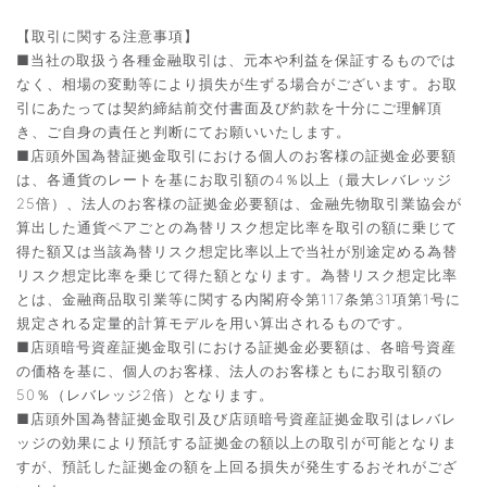
【取引に関する注意事項】
■当社の取扱う各種金融取引は、元本や利益を保証するものでは
なく、相場の変動等により損失が生ずる場合がございます。お取
引にあたっては契約締結前交付書面及び約款を十分にご理解頂
き、ご自身の責任と判断にてお願いいたします。
■店頭外国為替証拠金取引における個人のお客様の証拠金必要額
は、各通貨のレートを基にお取引額の4％以上（最大レバレッジ
25倍）、法人のお客様の証拠金必要額は、金融先物取引業協会が
算出した通貨ペアごとの為替リスク想定比率を取引の額に乗じて
得た額又は当該為替リスク想定比率以上で当社が別途定める為替
リスク想定比率を乗じて得た額となります。為替リスク想定比率
とは、金融商品取引業等に関する内閣府令第117条第31項第1号に
規定される定量的計算モデルを用い算出されるものです。
■店頭暗号資産証拠金取引における証拠金必要額は、各暗号資産
の価格を基に、個人のお客様、法人のお客様ともにお取引額の
50％（レバレッジ2倍）となります。
■店頭外国為替証拠金取引及び店頭暗号資産証拠金取引はレバレ
ッジの効果により預託する証拠金の額以上の取引が可能となりま
すが、預託した証拠金の額を上回る損失が発生するおそれがござ