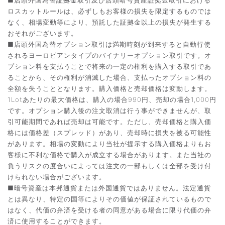
■店頭外国為替証拠金取引及び店頭暗号資産証拠金取引における
ロスカットルールは、必ずしもお客様の損失を限定するものでは
なく、相場変動等により、預託した証拠金以上の損失が発生する
おそれがございます。
■店頭外国為替オプション取引は満期時刻が到来すると自動行使
されるヨーロピアンタイプのバイナリーオプション取引です。オ
プション料を支払うことで将来の一定の権利を購入する取引であ
ることから、その権利が消滅した場合、支払ったオプション料の
全額を失うこととなります。購入価格と売却価格は変動します。
1Lotあたりの最大価格は、購入の場合990円、売却の場合1,000円
です。オプション購入後の注文取消は行う事ができませんが、取
引可能期間であれば売却は可能です。ただし、売却価格と購入価
格には価格差（スプレッド）があり、売却時に損失を被る可能性
があります。相場の変動により当社が提示する購入価格よりもお
客様に不利な価格で購入が成立する場合があります。また当社の
負うリスクの度合いによっては注文の一部もしくは全部を受け付
けられない場合がございます。
■暗号資産は本邦通貨または外国通貨ではありません。法定通貨
とは異なり、特定の国等によりその価値が保証されているもので
はなく、代価の弁済を受ける者の同意がある場合に限り代価の弁
済に使用することができます。