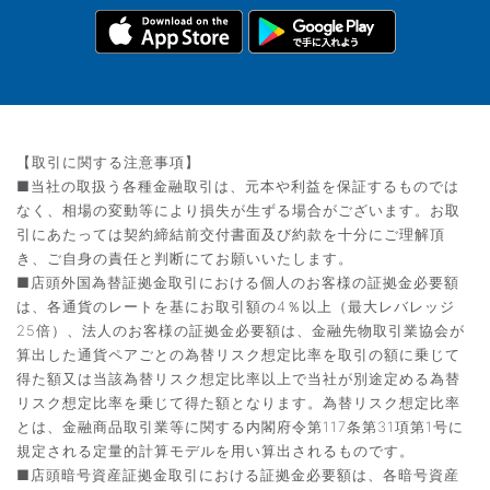
【取引に関する注意事項】
■当社の取扱う各種金融取引は、元本や利益を保証するものでは
なく、相場の変動等により損失が生ずる場合がございます。お取
引にあたっては契約締結前交付書面及び約款を十分にご理解頂
き、ご自身の責任と判断にてお願いいたします。
■店頭外国為替証拠金取引における個人のお客様の証拠金必要額
は、各通貨のレートを基にお取引額の4％以上（最大レバレッジ
25倍）、法人のお客様の証拠金必要額は、金融先物取引業協会が
算出した通貨ペアごとの為替リスク想定比率を取引の額に乗じて
得た額又は当該為替リスク想定比率以上で当社が別途定める為替
リスク想定比率を乗じて得た額となります。為替リスク想定比率
とは、金融商品取引業等に関する内閣府令第117条第31項第1号に
規定される定量的計算モデルを用い算出されるものです。
■店頭暗号資産証拠金取引における証拠金必要額は、各暗号資産