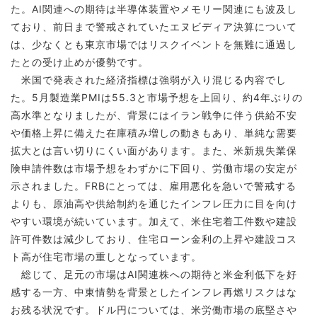
た。AI関連への期待は半導体装置やメモリー関連にも波及し
ており、前日まで警戒されていたエヌビディア決算について
は、少なくとも東京市場ではリスクイベントを無難に通過し
たとの受け止めが優勢です。
米国で発表された経済指標は強弱が入り混じる内容でし
た。5月製造業PMIは55.3と市場予想を上回り、約4年ぶりの
高水準となりましたが、背景にはイラン戦争に伴う供給不安
や価格上昇に備えた在庫積み増しの動きもあり、単純な需要
拡大とは言い切りにくい面があります。また、米新規失業保
険申請件数は市場予想をわずかに下回り、労働市場の安定が
示されました。FRBにとっては、雇用悪化を急いで警戒する
よりも、原油高や供給制約を通じたインフレ圧力に目を向け
やすい環境が続いています。加えて、米住宅着工件数や建設
許可件数は減少しており、住宅ローン金利の上昇や建設コス
ト高が住宅市場の重しとなっています。
総じて、足元の市場はAI関連株への期待と米金利低下を好
感する一方、中東情勢を背景としたインフレ再燃リスクはな
お残る状況です。ドル円については、米労働市場の底堅さや