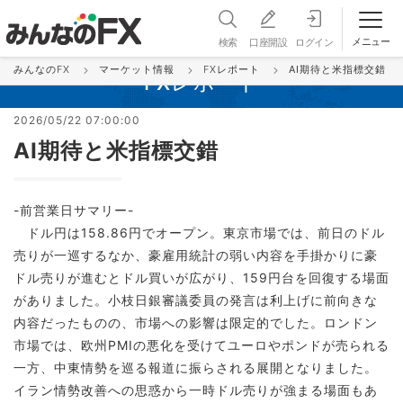
メニュー
検索
口座開設
ログイン
みんなのFX
マーケット情報
FXレポート
AI期待と米指標交錯
FXレポート
2026/05/22 07:00:00
AI期待と米指標交錯
-前営業日サマリー-
ドル円は158.86円でオープン。東京市場では、前日のドル
売りが一巡するなか、豪雇用統計の弱い内容を手掛かりに豪
ドル売りが進むとドル買いが広がり、159円台を回復する場面
がありました。小枝日銀審議委員の発言は利上げに前向きな
内容だったものの、市場への影響は限定的でした。ロンドン
市場では、欧州PMIの悪化を受けてユーロやポンドが売られる
一方、中東情勢を巡る報道に振らされる展開となりました。
イラン情勢改善への思惑から一時ドル売りが強まる場面もあ