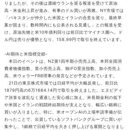
りましたが、その後は濃縮ウランを巡る報道を受けて原油
高・米金利上昇が進み、有事のドル買いが再燃。NY市場では
「パキスタンが仲介した米国とイランの合意を巡り、最終草
案が固まり、数時間内にも公表される見通し」との報道を受
け、原油先物と米10年債利回りは前日比でマイナス圏へ。ド
ル円は売りが優勢となり、158.99円で取引を終えています。
-AI期待と米指標交錯-
本日のイベントは、NZ第1四半期小売売上高、本邦全国消
費者物価指数、英小売売上高、独IFO景況指数、加小売売上
高、米ウォラーFRB理事の発言などが予定されています。
21日の東京株式市場では日経平均が大幅反発し、前日比
1879円高の6万1684.14円で取引を終えました。エヌビディ
ア決算を波乱なく通過した安心感に加え、米長期金利の低下
や米国とイランの戦闘終結期待が支えとなり、幅広い銘柄に
買いが入りました。特に、米オープンAIの上場申請準備が伝
わったことで、出資しているソフトバンクグループに買いが
集中し、1銘柄で日経平均を大きく押し上げる展開となりまし