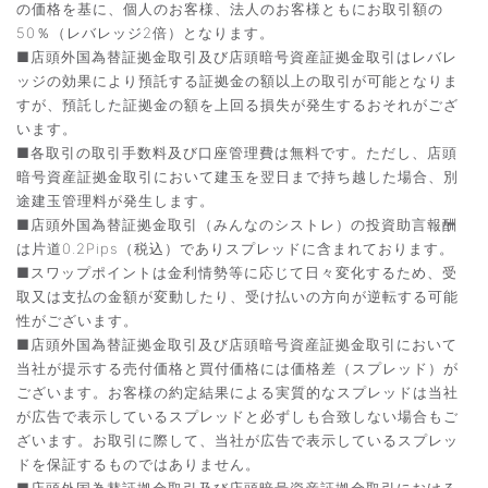
の価格を基に、個人のお客様、法人のお客様ともにお取引額の
50％（レバレッジ2倍）となります。
■店頭外国為替証拠金取引及び店頭暗号資産証拠金取引はレバレ
ッジの効果により預託する証拠金の額以上の取引が可能となりま
すが、預託した証拠金の額を上回る損失が発生するおそれがござ
います。
■各取引の取引手数料及び口座管理費は無料です。ただし、店頭
暗号資産証拠金取引において建玉を翌日まで持ち越した場合、別
途建玉管理料が発生します。
■店頭外国為替証拠金取引（みんなのシストレ）の投資助言報酬
は片道0.2Pips（税込）でありスプレッドに含まれております。
■スワップポイントは金利情勢等に応じて日々変化するため、受
取又は支払の金額が変動したり、受け払いの方向が逆転する可能
性がございます。
■店頭外国為替証拠金取引及び店頭暗号資産証拠金取引において
当社が提示する売付価格と買付価格には価格差（スプレッド）が
ございます。お客様の約定結果による実質的なスプレッドは当社
が広告で表示しているスプレッドと必ずしも合致しない場合もご
ざいます。お取引に際して、当社が広告で表示しているスプレッ
ドを保証するものではありません。