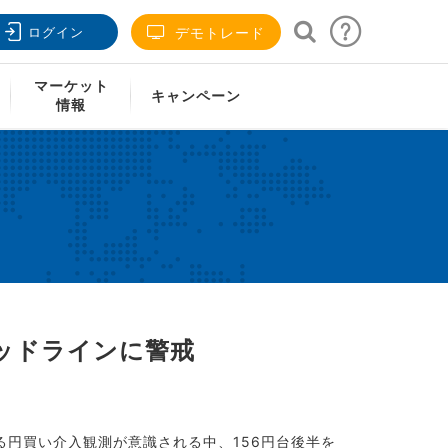
ログイン
デモトレード
戒
マーケット
キャンペーン
情報
ッドラインに警戒
る円買い介入観測が意識される中、156円台後半を