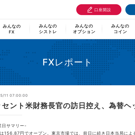
口座開設
ト
ベッセント米財務長官の訪日控え、為替ヘッドラインに警
みんなの
みんなの
みんなの
みんなの
シストレ
オプション
コイン
FX
FXレポート
5/11 07:00:00
ッセント米財務長官の訪日控え、為替ヘ
業日サマリー-
は156.87円でオープン。東京市場では、前日に続き日本当局によ