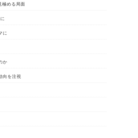
見極める局面
料に
マに
のか
動向を注視