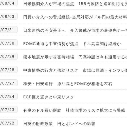
/08/04
日米協調介入が市場の焦点 155円攻防と追加対応を
/08/03
円買い介入への警戒継続-当局対応がドル円の最大材
/07/31
日米連携の円安是正へ 介入警戒が市場の最優先テー
/07/30
FOMC通過も中東情勢が焦点 ドル高基調は継続か
/07/29
熊本地震が示す災害時相場 円高神話は今も通用する
/07/28
中東情勢の行方と供給リスク 市場は原油・インフレ
/07/27
株安・円安進行 原油高とFOMCが相場を左右
/07/24
ECB据え置きと中東リスク
/07/23
有事のドル買い継続 社債市場のリスク拡大にも警戒
/07/22
日英の財政政策、円とポンドへの影響