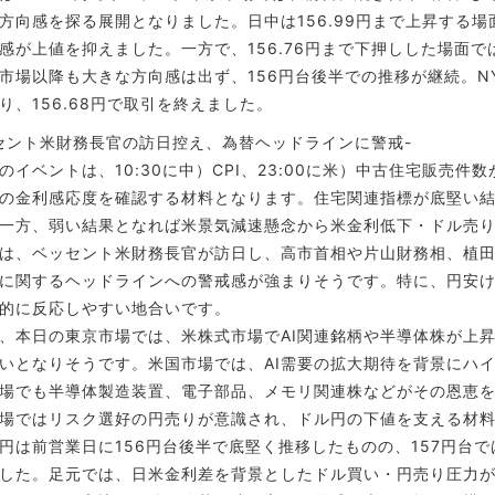
方向感を探る展開となりました。日中は156.99円まで上昇する場
感が上値を抑えました。一方で、156.76円まで下押しした場面
市場以降も大きな方向感は出ず、156円台後半での推移が継続。
り、156.68円で取引を終えました。
セント米財務長官の訪日控え、為替ヘッドラインに警戒-
イベントは、10:30に中）CPI、23:00に米）中古住宅販売
の金利感応度を確認する材料となります。住宅関連指標が底堅い
一方、弱い結果となれば米景気減速懸念から米金利低下・ドル売
、ベッセント米財務長官が訪日し、高市首相や片山財務相、植田
に関するヘッドラインへの警戒感が強まりそうです。特に、円安
的に反応しやすい地合いです。
本日の東京市場では、米株式市場でAI関連銘柄や半導体株が上
いとなりそうです。米国市場では、AI需要の拡大期待を背景にハ
場でも半導体製造装置、電子部品、メモリ関連株などがその恩恵
場ではリスク選好の円売りが意識され、ドル円の下値を支える材
は前営業日に156円台後半で底堅く推移したものの、157円台
した。足元では、日米金利差を背景としたドル買い・円売り圧力