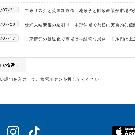
/07/21
中東リスクと英国新政権 地政学と財政政策が市場の
/07/20
株式大幅安後の週明け 本邦休場で為替は突発的な値
/07/17
中東情勢の緊迫化で市場は神経質な展開 ドル円は上
句で検索！
い語句を入力して、検索ボタンを押してください