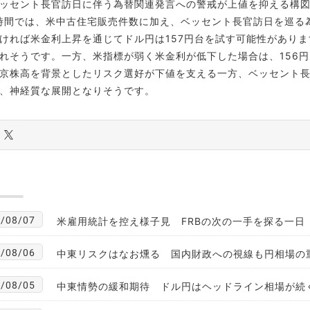
ッセント長官訪日に伴う為替関連発言への警戒が上値を抑える構
間では、米中古住宅販売件数に加え、ベッセント長官訪日を巡る
ければ米金利上昇を通じてドル円は157円台を試す可能性があり
れそうです。一方、米指標が弱く米金利が低下した場合は、156
京株高を背景としたリスク選好が下値を支える一方、ベッセント
、神経質な展開となりそうです。
/08/07
米雇用統計を控え様子見 FRBの次の一手を探る一日
/08/06
中東リスクはなお燻る 国内財政への視線も円相場の
/08/05
中東情勢の緩和期待 ドル円はヘッドライン相場が続