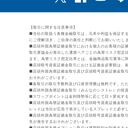
【取引に関する注意事項】
■当社の取扱う各種金融取引は、元本や利益を保証す
にご理解頂き、ご自身の責任と判断にてお願いいたし
■店頭外国為替証拠金取引における個人のお客様の証拠
取引業協会が算出した通貨ペアごとの為替リスク想定
ます。為替リスク想定比率とは、金融商品取引業等に関
■店頭暗号資産証拠金取引における証拠金必要額は、各
■店頭外国為替証拠金取引及び店頭暗号資産証拠金取
おそれがございます。
■各取引の取引手数料及び口座管理費は無料です。た
■店頭外国為替証拠金取引（みんなのシストレ）の投資助
■スワップポイントは金利情勢等に応じて日々変化す
■店頭外国為替証拠金取引及び店頭暗号資産証拠金取
レッドは当社が広告で表示しているスプレッドと必ず
■店頭外国為替証拠金取引及び店頭暗号資産証拠金取
失が発生するおそれがございます。
■店頭外国為替オプション取引は満期時刻が到来する