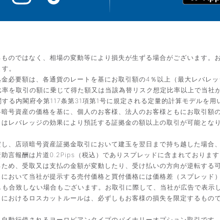
るものではなく、相場の変動等により損失が生ずる場合がございます。
ます。
金必要額は、各通貨のレートを基にお取引額の4％以上（最大レバレッ
比率を取引の額に乗じて得た額又は当該為替リスク想定比率以上で当社
する内閣府令第117条第31項第1号に規定される定量的計算モデルを用
暗号資産の価格を基に、個人のお客様、法人のお客様ともにお取引額の
引はレバレッジの効果により預託する証拠金の額以上の取引が可能とな
だし、店頭暗号資産証拠金取引において建玉を翌日まで持ち越した場合
言報酬は片道0.2Pips（税込）でありスプレッドに含まれております
るため、受取又は支払の金額が変動したり、受け払いの方向が逆転する
引において当社が提示する売付価格と買付価格には価格差（スプレッド
しも合致しない場合もございます。お取引に際して、当社が広告で表示
引におけるロスカットルールは、必ずしもお客様の損失を限定するもの
と自動行使されるヨーロピアンタイプのバイナリーオプション取引です