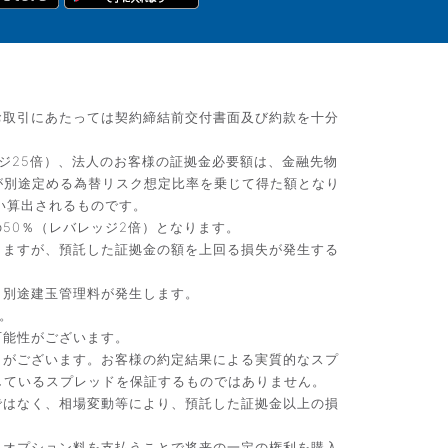
お取引にあたっては契約締結前交付書面及び約款を十分
ジ25倍）、法人のお客様の証拠金必要額は、金融先物
が別途定める為替リスク想定比率を乗じて得た額となり
い算出されるものです。
50％（レバレッジ2倍）となります。
りますが、預託した証拠金の額を上回る損失が発生する
、別途建玉管理料が発生します。
。
可能性がございます。
）がございます。お客様の約定結果による実質的なスプ
しているスプレッドを保証するものではありません。
ではなく、相場変動等により、預託した証拠金以上の損
。オプション料を支払うことで将来の一定の権利を購入