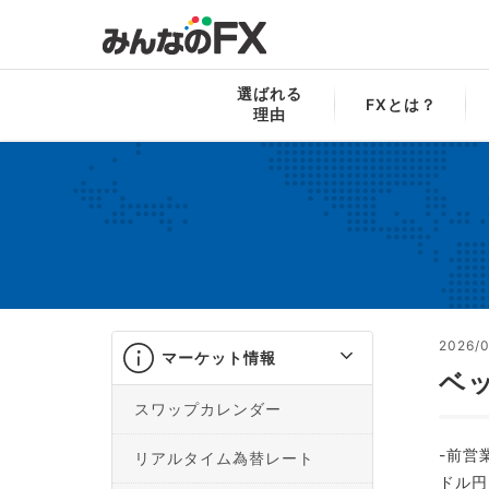
みんなのFX
マーケット情報
FXレポー
選ばれる
FXとは？
理由
2026/0
マーケット情報
ベ
スワップカレンダー
-前営
リアルタイム為替レート
ドル円