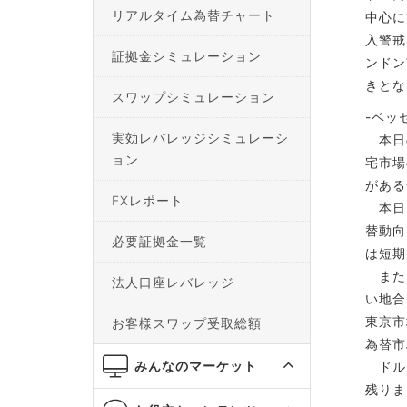
リアルタイム為替チャート
中心に
入警戒
証拠金シミュレーション
ンドン
きとな
スワップシミュレーション
-ベッ
実効レバレッジシミュレーシ
本日の
ョン
宅市場
がある
FXレポート
本日は
替動向
必要証拠金一覧
は短期
また、
法人口座レバレッジ
い地合
東京市
お客様スワップ受取総額
為替市
みんなのマーケット
ドル円
残りま