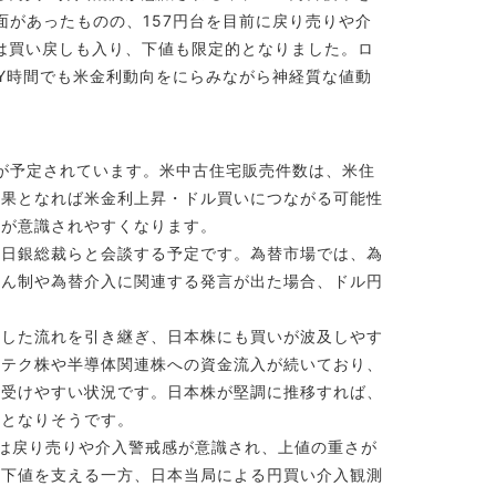
面があったものの、157円台を目前に戻り売りや介
では買い戻しも入り、下値も限定的となりました。ロ
NY時間でも米金利動向をにらみながら神経質な値動
件数が予定されています。米中古住宅販売件数は、米住
結果となれば米金利上昇・ドル買いにつながる可能性
りが意識されやすくなります。
日銀総裁らと会談する予定です。為替市場では、為
けん制や為替介入に関連する発言が出た場合、ドル円
昇した流れを引き継ぎ、日本株にも買いが波及しやす
イテク株や半導体関連株への資金流入が続いており、
を受けやすい状況です。日本株が堅調に推移すれば、
料となりそうです。
では戻り売りや介入警戒感が意識され、上値の重さが
が下値を支える一方、日本当局による円買い介入観測