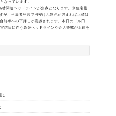
図となっています。
為替関連ヘッドラインが焦点となります。米住宅指
ますが、当局者発言で円安けん制色が強まれば上値は
円台前半への下押しが意識されます。本日のドル円
長官訪日に伴う為替ヘッドラインや介入警戒が上値を
重し
く