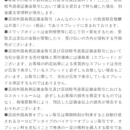
暗号資産証拠金取引において建玉を翌日まで持ち越した場合、別
途建玉管理料が発生します。
■店頭外国為替証拠金取引（みんなのシストレ）の投資助言報酬
は片道0.2Pips（税込）でありスプレッドに含まれております。
■スワップポイントは金利情勢等に応じて日々変化するため、受
取又は支払の金額が変動したり、受け払いの方向が逆転する可能
性がございます。
■店頭外国為替証拠金取引及び店頭暗号資産証拠金取引において
当社が提示する売付価格と買付価格には価格差（スプレッド）が
ございます。お客様の約定結果による実質的なスプレッドは当社
が広告で表示しているスプレッドと必ずしも合致しない場合もご
ざいます。お取引に際して、当社が広告で表示しているスプレッ
ドを保証するものではありません。
■店頭外国為替証拠金取引及び店頭暗号資産証拠金取引における
ロスカットルールは、必ずしもお客様の損失を限定するものでは
なく、相場変動等により、預託した証拠金以上の損失が発生する
おそれがございます。
■店頭外国為替オプション取引は満期時刻が到来すると自動行使
されるヨーロピアンタイプのバイナリーオプション取引です。オ
プション料を支払うことで将来の一定の権利を購入する取引であ