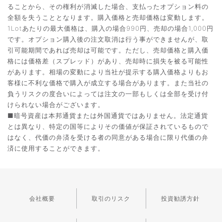
ることから、その権利が消滅した場合、支払ったオプション料の
全額を失うこととなります。購入価格と売却価格は変動します。
1Lotあたりの最大価格は、購入の場合990円、売却の場合1,000円
です。オプション購入後の注文取消は行う事ができませんが、取
引可能期間であれば売却は可能です。ただし、売却価格と購入価
格には価格差（スプレッド）があり、売却時に損失を被る可能性
があります。相場の変動により当社が提示する購入価格よりもお
客様に不利な価格で購入が成立する場合があります。また当社の
負うリスクの度合いによっては注文の一部もしくは全部を受け付
けられない場合がございます。
■暗号資産は本邦通貨または外国通貨ではありません。法定通貨
とは異なり、特定の国等によりその価値が保証されているもので
はなく、代価の弁済を受ける者の同意がある場合に限り代価の弁
済に使用することができます。
会社概要
取引のリスク
投資勧誘方針