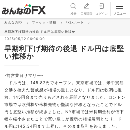
メニュー
検索
口座開設
ログイン
みんなのFX
マーケット情報
FXレポート
FXレポート
早期利下げ期待の後退 ドル円は底堅い推移か
2025/05/12 06:00:00
早期利下げ期待の後退 ドル円は底堅
い推移か
-前営業日サマリー-
ドル円は、145.82円でオープン。東京市場では、米中貿易
交渉を控えた警戒感が相場の重しとなり、ドル円は軟調に推
移。145円台まで売りもどされる展開となりました。ロンドン
市場では欧州株や米株先物が堅調な推移となったことでドル
円も底堅い推移が続きました。NY市場では米長期金利が低下
幅を縮小させたことで買い戻しが優勢の相場展開となり、ド
ル円は145.34円まで上昇し、そのまま取引を終えました。