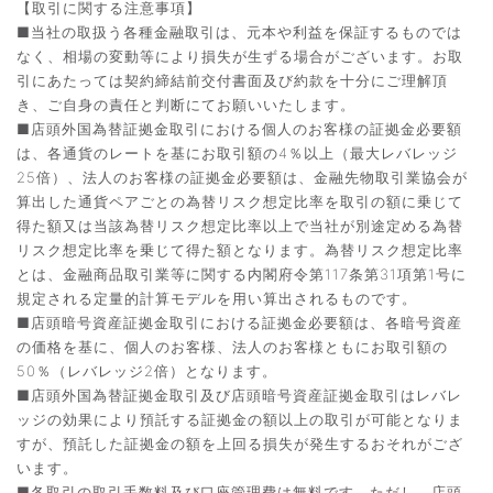
【取引に関する注意事項】
■当社の取扱う各種金融取引は、元本や利益を保証するものでは
なく、相場の変動等により損失が生ずる場合がございます。お取
引にあたっては契約締結前交付書面及び約款を十分にご理解頂
き、ご自身の責任と判断にてお願いいたします。
■店頭外国為替証拠金取引における個人のお客様の証拠金必要額
は、各通貨のレートを基にお取引額の4％以上（最大レバレッジ
25倍）、法人のお客様の証拠金必要額は、金融先物取引業協会が
算出した通貨ペアごとの為替リスク想定比率を取引の額に乗じて
得た額又は当該為替リスク想定比率以上で当社が別途定める為替
リスク想定比率を乗じて得た額となります。為替リスク想定比率
とは、金融商品取引業等に関する内閣府令第117条第31項第1号に
規定される定量的計算モデルを用い算出されるものです。
■店頭暗号資産証拠金取引における証拠金必要額は、各暗号資産
の価格を基に、個人のお客様、法人のお客様ともにお取引額の
50％（レバレッジ2倍）となります。
■店頭外国為替証拠金取引及び店頭暗号資産証拠金取引はレバレ
ッジの効果により預託する証拠金の額以上の取引が可能となりま
すが、預託した証拠金の額を上回る損失が発生するおそれがござ
います。
■各取引の取引手数料及び口座管理費は無料です。ただし、店頭