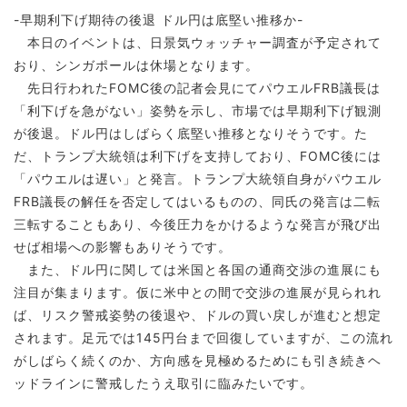
-早期利下げ期待の後退 ドル円は底堅い推移か-
本日のイベントは、日景気ウォッチャー調査が予定されて
おり、シンガポールは休場となります。
先日行われたFOMC後の記者会見にてパウエルFRB議長は
「利下げを急がない」姿勢を示し、市場では早期利下げ観測
が後退。ドル円はしばらく底堅い推移となりそうです。た
だ、トランプ大統領は利下げを支持しており、FOMC後には
「パウエルは遅い」と発言。トランプ大統領自身がパウエル
FRB議長の解任を否定してはいるものの、同氏の発言は二転
三転することもあり、今後圧力をかけるような発言が飛び出
せば相場への影響もありそうです。
また、ドル円に関しては米国と各国の通商交渉の進展にも
注目が集まります。仮に米中との間で交渉の進展が見られれ
ば、リスク警戒姿勢の後退や、ドルの買い戻しが進むと想定
されます。足元では145円台まで回復していますが、この流れ
がしばらく続くのか、方向感を見極めるためにも引き続きヘ
ッドラインに警戒したうえ取引に臨みたいです。