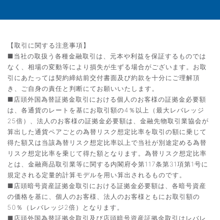
【取引に関する注意事項】
■当社の取扱う各種金融取引は、元本や利益を保証するものでは
なく、相場の変動等により損失が生ずる場合がございます。お取
引にあたっては契約締結前交付書面及び約款を十分にご理解頂
き、ご自身の責任と判断にてお願いいたします。
■店頭外国為替証拠金取引における個人のお客様の証拠金必要額
は、各通貨のレートを基にお取引額の4％以上（最大レバレッジ
25倍）、法人のお客様の証拠金必要額は、金融先物取引業協会が
算出した通貨ペアごとの為替リスク想定比率を取引の額に乗じて
得た額又は当該為替リスク想定比率以上で当社が別途定める為替
リスク想定比率を乗じて得た額となります。為替リスク想定比率
とは、金融商品取引業等に関する内閣府令第117条第31項第1号に
規定される定量的計算モデルを用い算出されるものです。
■店頭暗号資産証拠金取引における証拠金必要額は、各暗号資産
の価格を基に、個人のお客様、法人のお客様ともにお取引額の
50％（レバレッジ2倍）となります。
■店頭外国為替証拠金取引及び店頭暗号資産証拠金取引はレバレ