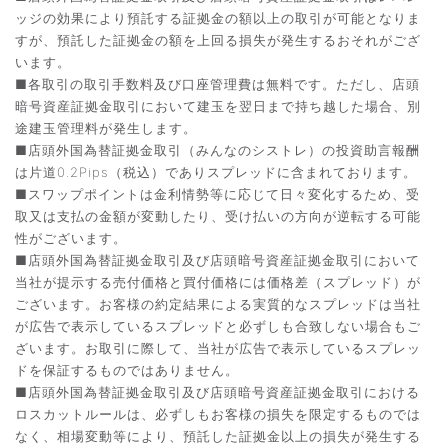
ッジの効果により預託する証拠金の額以上の取引が可能となりま
すが、預託した証拠金の額を上回る損失が発生するおそれがござ
います。
■各取引の取引手数料及び口座管理費は無料です。ただし、店頭
暗号資産証拠金取引において建玉を翌日まで持ち越した場合、別
途建玉管理料が発生します。
■店頭外国為替証拠金取引（みんなのシストレ）の投資助言報酬
は片道0.2Pips（税込）でありスプレッドに含まれております。
■スワップポイントは金利情勢等に応じて日々変化するため、受
取又は支払の金額が変動したり、受け払いの方向が逆転する可能
性がございます。
■店頭外国為替証拠金取引及び店頭暗号資産証拠金取引において
当社が提示する売付価格と買付価格には価格差（スプレッド）が
ございます。お客様の約定結果による実質的なスプレッドは当社
が広告で表示しているスプレッドと必ずしも合致しない場合もご
ざいます。お取引に際して、当社が広告で表示しているスプレッ
ドを保証するものではありません。
■店頭外国為替証拠金取引及び店頭暗号資産証拠金取引における
ロスカットルールは、必ずしもお客様の損失を限定するものでは
なく、相場変動等により、預託した証拠金以上の損失が発生する