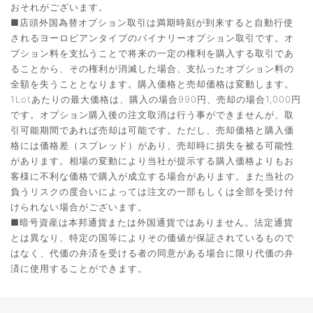
おそれがございます。
■店頭外国為替オプション取引は満期時刻が到来すると自動行使
されるヨーロピアンタイプのバイナリーオプション取引です。オ
プション料を支払うことで将来の一定の権利を購入する取引であ
ることから、その権利が消滅した場合、支払ったオプション料の
全額を失うこととなります。購入価格と売却価格は変動します。
1Lotあたりの最大価格は、購入の場合990円、売却の場合1,000円
です。オプション購入後の注文取消は行う事ができませんが、取
引可能期間であれば売却は可能です。ただし、売却価格と購入価
格には価格差（スプレッド）があり、売却時に損失を被る可能性
があります。相場の変動により当社が提示する購入価格よりもお
客様に不利な価格で購入が成立する場合があります。また当社の
負うリスクの度合いによっては注文の一部もしくは全部を受け付
けられない場合がございます。
■暗号資産は本邦通貨または外国通貨ではありません。法定通貨
とは異なり、特定の国等によりその価値が保証されているもので
はなく、代価の弁済を受ける者の同意がある場合に限り代価の弁
済に使用することができます。