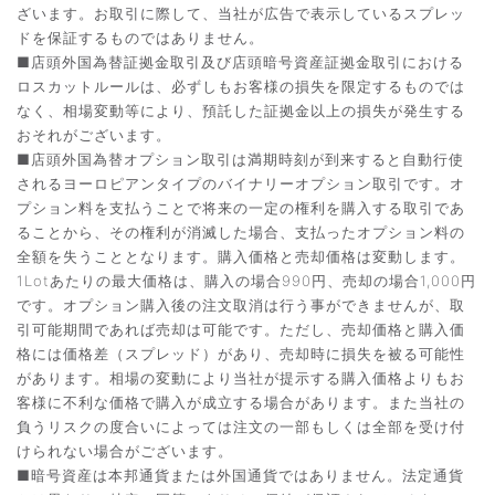
ざいます。お取引に際して、当社が広告で表示しているスプレッ
ドを保証するものではありません。
■店頭外国為替証拠金取引及び店頭暗号資産証拠金取引における
ロスカットルールは、必ずしもお客様の損失を限定するものでは
なく、相場変動等により、預託した証拠金以上の損失が発生する
おそれがございます。
■店頭外国為替オプション取引は満期時刻が到来すると自動行使
されるヨーロピアンタイプのバイナリーオプション取引です。オ
プション料を支払うことで将来の一定の権利を購入する取引であ
ることから、その権利が消滅した場合、支払ったオプション料の
全額を失うこととなります。購入価格と売却価格は変動します。
1Lotあたりの最大価格は、購入の場合990円、売却の場合1,000円
です。オプション購入後の注文取消は行う事ができませんが、取
引可能期間であれば売却は可能です。ただし、売却価格と購入価
格には価格差（スプレッド）があり、売却時に損失を被る可能性
があります。相場の変動により当社が提示する購入価格よりもお
客様に不利な価格で購入が成立する場合があります。また当社の
負うリスクの度合いによっては注文の一部もしくは全部を受け付
けられない場合がございます。
■暗号資産は本邦通貨または外国通貨ではありません。法定通貨