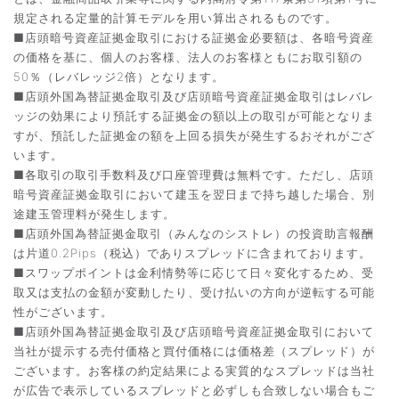
規定される定量的計算モデルを用い算出されるものです。
■店頭暗号資産証拠金取引における証拠金必要額は、各暗号資産
の価格を基に、個人のお客様、法人のお客様ともにお取引額の
50％（レバレッジ2倍）となります。
■店頭外国為替証拠金取引及び店頭暗号資産証拠金取引はレバレ
ッジの効果により預託する証拠金の額以上の取引が可能となりま
すが、預託した証拠金の額を上回る損失が発生するおそれがござ
います。
■各取引の取引手数料及び口座管理費は無料です。ただし、店頭
暗号資産証拠金取引において建玉を翌日まで持ち越した場合、別
途建玉管理料が発生します。
■店頭外国為替証拠金取引（みんなのシストレ）の投資助言報酬
は片道0.2Pips（税込）でありスプレッドに含まれております。
■スワップポイントは金利情勢等に応じて日々変化するため、受
取又は支払の金額が変動したり、受け払いの方向が逆転する可能
性がございます。
■店頭外国為替証拠金取引及び店頭暗号資産証拠金取引において
当社が提示する売付価格と買付価格には価格差（スプレッド）が
ございます。お客様の約定結果による実質的なスプレッドは当社
が広告で表示しているスプレッドと必ずしも合致しない場合もご