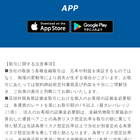
APP
【取引に関する注意事項】
■当社の取扱う各種金融取引は、元本や利益を保証するものでは
なく、相場の変動等により損失が生ずる場合がございます。お取
引にあたっては契約締結前交付書面及び約款を十分にご理解頂
き、ご自身の責任と判断にてお願いいたします。
■店頭外国為替証拠金取引における個人のお客様の証拠金必要額
は、各通貨のレートを基にお取引額の4％以上（最大レバレッジ
25倍）、法人のお客様の証拠金必要額は、金融先物取引業協会が
算出した通貨ペアごとの為替リスク想定比率を取引の額に乗じて
得た額又は当該為替リスク想定比率以上で当社が別途定める為替
リスク想定比率を乗じて得た額となります。為替リスク想定比率
とは、金融商品取引業等に関する内閣府令第117条第31項第1号に