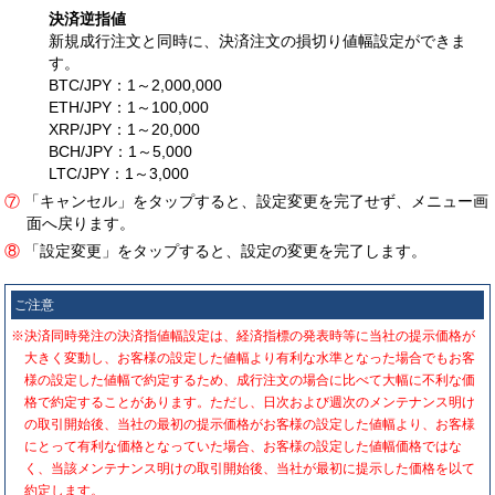
決済逆指値
新規成行注文と同時に、決済注文の損切り値幅設定ができま
す。
BTC/JPY：1～2,000,000
ETH/JPY：1～100,000
XRP/JPY：1～20,000
BCH/JPY：1～5,000
LTC/JPY：1～3,000
⑦
「キャンセル」をタップすると、設定変更を完了せず、メニュー画
面へ戻ります。
⑧
「設定変更」をタップすると、設定の変更を完了します。
ご注意
※決済同時発注の決済指値幅設定は、経済指標の発表時等に当社の提示価格が
大きく変動し、お客様の設定した値幅より有利な水準となった場合でもお客
様の設定した値幅で約定するため、成行注文の場合に比べて大幅に不利な価
格で約定することがあります。ただし、日次および週次のメンテナンス明け
の取引開始後、当社の最初の提示価格がお客様の設定した値幅より、お客様
にとって有利な価格となっていた場合、お客様の設定した値幅価格ではな
く、当該メンテナンス明けの取引開始後、当社が最初に提示した価格を以て
約定します。