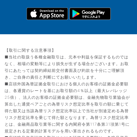
【取引に関する注意事項】
■当社の取扱う各種金融取引は、元本や利益を保証するものでは
なく、相場の変動等により損失が生ずる場合がございます。お取
引にあたっては契約締結前交付書面及び約款を十分にご理解頂
き、ご自身の責任と判断にてお願いいたします。
■店頭外国為替証拠金取引における個人のお客様の証拠金必要額
は、各通貨のレートを基にお取引額の4％以上（最大レバレッジ
25倍）、法人のお客様の証拠金必要額は、金融先物取引業協会が
算出した通貨ペアごとの為替リスク想定比率を取引の額に乗じて
得た額又は当該為替リスク想定比率以上で当社が別途定める為替
リスク想定比率を乗じて得た額となります。為替リスク想定比率
とは、金融商品取引業等に関する内閣府令第117条第31項第1号に
規定される定量的計算モデルを用い算出されるものです。