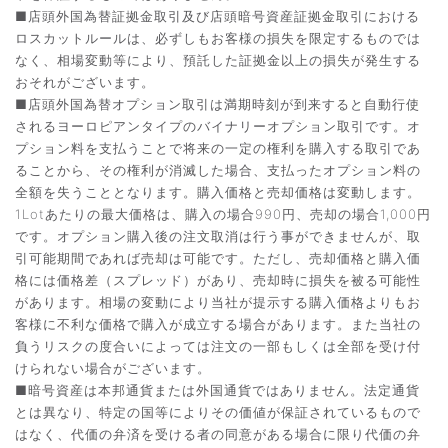
■店頭外国為替証拠金取引及び店頭暗号資産証拠金取引における
ロスカットルールは、必ずしもお客様の損失を限定するものでは
なく、相場変動等により、預託した証拠金以上の損失が発生する
おそれがございます。
■店頭外国為替オプション取引は満期時刻が到来すると自動行使
されるヨーロピアンタイプのバイナリーオプション取引です。オ
プション料を支払うことで将来の一定の権利を購入する取引であ
ることから、その権利が消滅した場合、支払ったオプション料の
全額を失うこととなります。購入価格と売却価格は変動します。
1Lotあたりの最大価格は、購入の場合990円、売却の場合1,000円
です。オプション購入後の注文取消は行う事ができませんが、取
引可能期間であれば売却は可能です。ただし、売却価格と購入価
格には価格差（スプレッド）があり、売却時に損失を被る可能性
があります。相場の変動により当社が提示する購入価格よりもお
客様に不利な価格で購入が成立する場合があります。また当社の
負うリスクの度合いによっては注文の一部もしくは全部を受け付
けられない場合がございます。
■暗号資産は本邦通貨または外国通貨ではありません。法定通貨
とは異なり、特定の国等によりその価値が保証されているもので
はなく、代価の弁済を受ける者の同意がある場合に限り代価の弁