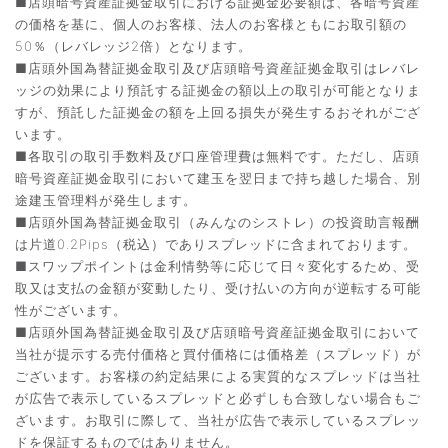
■店頭暗号資産証拠金取引における証拠金必要額は、各暗号資産
の価格を基に、個人のお客様、法人のお客様ともにお取引額の
50％（レバレッジ2倍）となります。
■店頭外国為替証拠金取引及び店頭暗号資産証拠金取引はレバレ
ッジの効果により預託する証拠金の額以上の取引が可能となりま
すが、預託した証拠金の額を上回る損失が発生するおそれがござ
います。
■各取引の取引手数料及び口座管理費は無料です。ただし、店頭
暗号資産証拠金取引において建玉を翌日まで持ち越した場合、別
途建玉管理料が発生します。
■店頭外国為替証拠金取引（みんなのシストレ）の投資助言報酬
は片道0.2Pips（税込）でありスプレッドに含まれております。
■スワップポイントは金利情勢等に応じて日々変化するため、受
取又は支払の金額が変動したり、受け払いの方向が逆転する可能
性がございます。
■店頭外国為替証拠金取引及び店頭暗号資産証拠金取引において
当社が提示する売付価格と買付価格には価格差（スプレッド）が
ございます。お客様の約定結果による実質的なスプレッドは当社
が広告で表示しているスプレッドと必ずしも合致しない場合もご
ざいます。お取引に際して、当社が広告で表示しているスプレッ
ドを保証するものではありません。