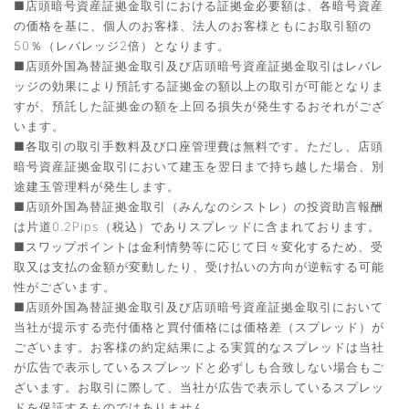
■店頭暗号資産証拠金取引における証拠金必要額は、各暗号資産
の価格を基に、個人のお客様、法人のお客様ともにお取引額の
50％（レバレッジ2倍）となります。
■店頭外国為替証拠金取引及び店頭暗号資産証拠金取引はレバレ
ッジの効果により預託する証拠金の額以上の取引が可能となりま
すが、預託した証拠金の額を上回る損失が発生するおそれがござ
います。
■各取引の取引手数料及び口座管理費は無料です。ただし、店頭
暗号資産証拠金取引において建玉を翌日まで持ち越した場合、別
途建玉管理料が発生します。
■店頭外国為替証拠金取引（みんなのシストレ）の投資助言報酬
は片道0.2Pips（税込）でありスプレッドに含まれております。
■スワップポイントは金利情勢等に応じて日々変化するため、受
取又は支払の金額が変動したり、受け払いの方向が逆転する可能
性がございます。
■店頭外国為替証拠金取引及び店頭暗号資産証拠金取引において
当社が提示する売付価格と買付価格には価格差（スプレッド）が
ございます。お客様の約定結果による実質的なスプレッドは当社
が広告で表示しているスプレッドと必ずしも合致しない場合もご
ざいます。お取引に際して、当社が広告で表示しているスプレッ
ドを保証するものではありません。