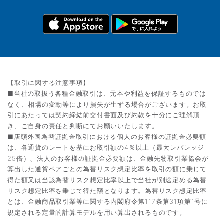
【取引に関する注意事項】
■当社の取扱う各種金融取引は、元本や利益を保証するものでは
なく、相場の変動等により損失が生ずる場合がございます。お取
引にあたっては契約締結前交付書面及び約款を十分にご理解頂
き、ご自身の責任と判断にてお願いいたします。
■店頭外国為替証拠金取引における個人のお客様の証拠金必要額
は、各通貨のレートを基にお取引額の4％以上（最大レバレッジ
25倍）、法人のお客様の証拠金必要額は、金融先物取引業協会が
算出した通貨ペアごとの為替リスク想定比率を取引の額に乗じて
得た額又は当該為替リスク想定比率以上で当社が別途定める為替
リスク想定比率を乗じて得た額となります。為替リスク想定比率
とは、金融商品取引業等に関する内閣府令第117条第31項第1号に
規定される定量的計算モデルを用い算出されるものです。