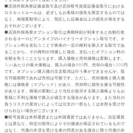
■店頭外国為替証拠金取引及び店頭暗号資産証拠金取引における
ロスカットルールは、必ずしもお客様の損失を限定するものでは
なく、相場変動等により、預託した証拠金以上の損失が発生する
おそれがございます。
■店頭外国為替オプション取引は満期時刻が到来すると自動行使
されるヨーロピアンタイプのバイナリーオプション取引です。オ
プション料を支払うことで将来の一定の権利を購入する取引であ
ることから、その権利が消滅した場合、支払ったオプション料の
全額を失うこととなります。購入価格と売却価格は変動します。
1Lotあたりの最大価格は、購入の場合990円、売却の場合1,000円
です。オプション購入後の注文取消は行う事ができませんが、取
引可能期間であれば売却は可能です。ただし、売却価格と購入価
格には価格差（スプレッド）があり、売却時に損失を被る可能性
があります。相場の変動により当社が提示する購入価格よりもお
客様に不利な価格で購入が成立する場合があります。また当社の
負うリスクの度合いによっては注文の一部もしくは全部を受け付
けられない場合がございます。
■暗号資産は本邦通貨または外国通貨ではありません。法定通貨
とは異なり、特定の国等によりその価値が保証されているもので
はなく、代価の弁済を受ける者の同意がある場合に限り代価の弁