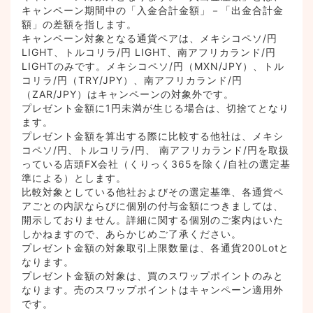
キャンペーン期間中の「入金合計金額」－「出金合計金
額」の差額を指します。⁠
キャンペーン対象となる通貨ペアは、メキシコペソ/円
LIGHT、トルコリラ/円 LIGHT、南アフリカランド/円
LIGHTのみです。メキシコペソ/円（MXN/JPY）、トル
コリラ/円（TRY/JPY）、南アフリカランド/円
（ZAR/JPY）はキャンペーンの対象外です。⁠
プレゼント金額に1円未満が生じる場合は、切捨てとなり
ます。⁠
プレゼント金額を算出する際に比較する他社は、メキシ
コペソ/円、トルコリラ/円、 南アフリカランド/円を取扱
っている店頭FX会社（くりっく365を除く/自社の選定基
準による）とします。⁠
比較対象としている他社およびその選定基準、各通貨ペ
アごとの内訳ならびに個別の付与金額につきましては、
開示しておりません。詳細に関する個別のご案内はいた
しかねますので、あらかじめご了承ください。
プレゼント金額の対象取引上限数量は、各通貨200Lotと
なります。
プレゼント金額の対象は、買のスワップポイントのみと
なります。売のスワップポイントはキャンペーン適用外
です。