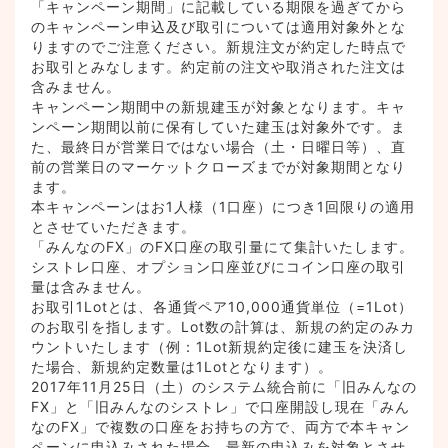
「キャンペーン期間」に記載している期限を過ぎてから
のキャンペーン申込及び取引については適用対象外とな
りますのでご注意ください。新規注文が約定した時点で
お取引とみなします。約定前の注文や取消された注文は
含みません。⁠
キャンペーン期間中の新規建玉が対象となります。キャ
ンペーン期間以前に保有していた建玉は対象外です。ま
た、最終日が営業日ではない場合（土・日曜日等）、直
前の営業日のマーケットクローズまでが対象期間となり
ます。⁠
本キャンペーンはお1人様（1口座）につき1回限りの適用
とさせていただきます。⁠
「みんなのFX」のFX口座の取引量にて集計いたします。
シストレ口座、オプション口座並びにコイン口座の取引
量は含みません。⁠
お取引1Lotとは、各通貨ペア10,000通貨単位（=1Lot）
のお取引を指します。Lot数の計算は、新規の約定のみカ
ウントいたします（例：1Lot新規約定後に建玉を決済し
た場合、新規約定数量は1Lotとなります）。⁠
2017年11月25日（土）のシステム統合前に「旧みんなの
FX」と「旧みんなのシストレ」で口座開設し現在「みん
なのFX」で複数の口座をお持ちの方で、両方で本キャン
ペーンに申込みされた場合、最新の申込みを対象とさせ