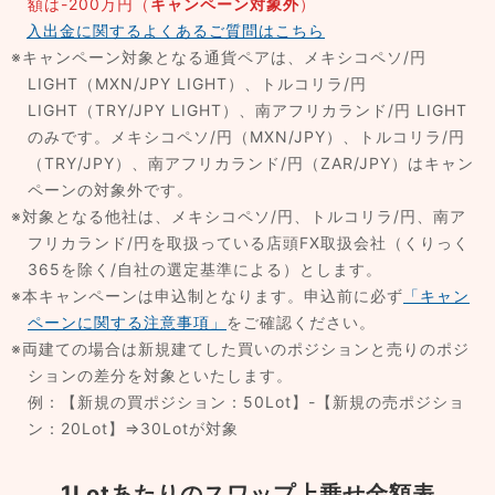
額は-200万円（
キャンペーン対象外
）
入出金に関するよくあるご質問はこちら
※キャンペーン対象となる通貨ペアは、メキシコペソ/円
LIGHT（MXN/JPY LIGHT）、トルコリラ/円
LIGHT（TRY/JPY LIGHT）、南アフリカランド/円 LIGHT
のみです。メキシコペソ/円（MXN/JPY）、トルコリラ/円
（TRY/JPY）、南アフリカランド/円（ZAR/JPY）はキャン
ペーンの対象外です。
※対象となる他社は、メキシコペソ/円、トルコリラ/円、南ア
フリカランド/円を取扱っている店頭FX取扱会社（くりっく
365を除く/自社の選定基準による）とします。
※本キャンペーンは申込制となります。申込前に必ず
「キャン
ペーンに関する注意事項」
をご確認ください。
※両建ての場合は新規建てした買いのポジションと売りのポジ
ションの差分を対象といたします。
例：【新規の買ポジション：50Lot】-【新規の売ポジショ
ン：20Lot】⇒30Lotが対象
1Lotあたりのスワップ上乗せ金額表