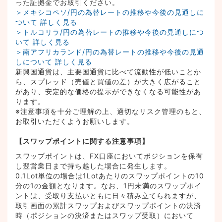
った証拠金でお取引ください。
＞メキシコペソ/円の為替レートの推移や今後の見通しに
ついて 詳しく見る
＞トルコリラ/円の為替レートの推移や今後の見通しにつ
いて 詳しく見る
＞南アフリカランド/円の為替レートの推移や今後の見通
しについて 詳しく見る
新興国通貨は、主要国通貨に比べて流動性が低いことか
ら、スプレッド（売値と買値の差）が大きく広がること
があり、安定的な価格の提示ができなくなる可能性があ
ります。
※注意事項を十分ご理解の上、適切なリスク管理のもと、
お取引いただくようお願いします。
【スワップポイントに関する注意事項】
スワップポイントは、FX口座においてポジションを保有
し翌営業日まで持ち越した場合に発生します。
0.1Lot単位の場合は1Lotあたりのスワップポイントの10
分の1の金額となります。なお、1円未満のスワップポイ
ントは、受取り支払いともに日々積み立てられますが、
取引画面の累計スワップおよびスワップポイントの決済
時（ポジションの決済またはスワップ受取）において