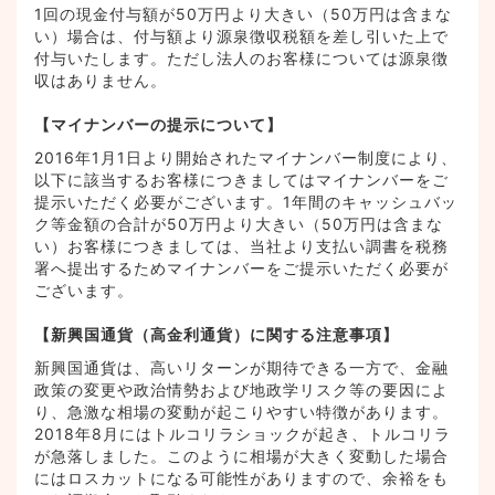
1回の現金付与額が50万円より大きい（50万円は含まな
い）場合は、付与額より源泉徴収税額を差し引いた上で
付与いたします。ただし法人のお客様については源泉徴
収はありません。
【マイナンバーの提示について】
2016年1月1日より開始されたマイナンバー制度により、
以下に該当するお客様につきましてはマイナンバーをご
提示いただく必要がございます。1年間のキャッシュバッ
ク等金額の合計が50万円より大きい（50万円は含まな
い）お客様につきましては、当社より支払い調書を税務
署へ提出するためマイナンバーをご提示いただく必要が
ございます。
【新興国通貨（高金利通貨）に関する注意事項】
新興国通貨は、高いリターンが期待できる一方で、金融
政策の変更や政治情勢および地政学リスク等の要因によ
り、急激な相場の変動が起こりやすい特徴があります。
2018年8月にはトルコリラショックが起き、トルコリラ
が急落しました。このように相場が大きく変動した場合
にはロスカットになる可能性がありますので、余裕をも