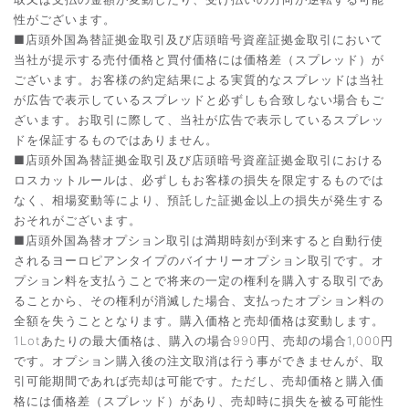
性がございます。
■店頭外国為替証拠金取引及び店頭暗号資産証拠金取引において
当社が提示する売付価格と買付価格には価格差（スプレッド）が
ございます。お客様の約定結果による実質的なスプレッドは当社
が広告で表示しているスプレッドと必ずしも合致しない場合もご
ざいます。お取引に際して、当社が広告で表示しているスプレッ
ドを保証するものではありません。
■店頭外国為替証拠金取引及び店頭暗号資産証拠金取引における
ロスカットルールは、必ずしもお客様の損失を限定するものでは
なく、相場変動等により、預託した証拠金以上の損失が発生する
おそれがございます。
■店頭外国為替オプション取引は満期時刻が到来すると自動行使
されるヨーロピアンタイプのバイナリーオプション取引です。オ
プション料を支払うことで将来の一定の権利を購入する取引であ
ることから、その権利が消滅した場合、支払ったオプション料の
全額を失うこととなります。購入価格と売却価格は変動します。
1Lotあたりの最大価格は、購入の場合990円、売却の場合1,000円
です。オプション購入後の注文取消は行う事ができませんが、取
引可能期間であれば売却は可能です。ただし、売却価格と購入価
格には価格差（スプレッド）があり、売却時に損失を被る可能性