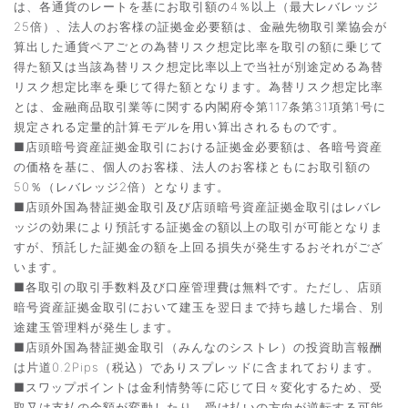
は、各通貨のレートを基にお取引額の4％以上（最大レバレッジ
25倍）、法人のお客様の証拠金必要額は、金融先物取引業協会が
算出した通貨ペアごとの為替リスク想定比率を取引の額に乗じて
得た額又は当該為替リスク想定比率以上で当社が別途定める為替
リスク想定比率を乗じて得た額となります。為替リスク想定比率
とは、金融商品取引業等に関する内閣府令第117条第31項第1号に
規定される定量的計算モデルを用い算出されるものです。
■店頭暗号資産証拠金取引における証拠金必要額は、各暗号資産
の価格を基に、個人のお客様、法人のお客様ともにお取引額の
50％（レバレッジ2倍）となります。
■店頭外国為替証拠金取引及び店頭暗号資産証拠金取引はレバレ
ッジの効果により預託する証拠金の額以上の取引が可能となりま
すが、預託した証拠金の額を上回る損失が発生するおそれがござ
います。
■各取引の取引手数料及び口座管理費は無料です。ただし、店頭
暗号資産証拠金取引において建玉を翌日まで持ち越した場合、別
途建玉管理料が発生します。
■店頭外国為替証拠金取引（みんなのシストレ）の投資助言報酬
は片道0.2Pips（税込）でありスプレッドに含まれております。
■スワップポイントは金利情勢等に応じて日々変化するため、受
取又は支払の金額が変動したり、受け払いの方向が逆転する可能